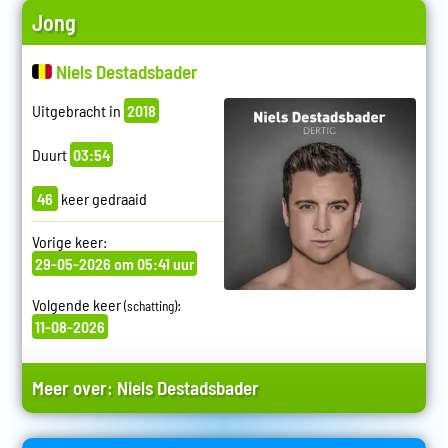
Jong
Niels Destadsbader
Uitgebracht in
2018
Duurt
03:54
46
keer gedraaid
Vorige keer:
29-05-2026 om 05:41 uur
Volgende keer
:
(schatting)
11-08-2026
Meer over:
Niels Destadsbader