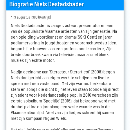
Biografie Niels Destadsbader
* 19 augustus 1988 (Kortrijk)
Niels Destadsbader is zanger, acteur, presentator en een
van de populairste Vlaamse artiesten van zijn generatie. Na
een opleiding woordkunst en drama (SSKI Gent) en jaren
podiumervaring in jeugdtheater en voordrachtwedstrijden,
begon hij te bouwen aan een professionele carrière. Zijn
brede doorbraak kwam via televisie, maar al snel bleek
muziek zijn echte motor.
Na zijn deelname aan 'Steracteur Sterartiest' (2008) begon
Niels doelgericht aan eigen werk te schrijven en live te
spelen met een vaste band. Met zijn warme, herkenbare
stem en songs die dicht bij het leven staan toonde hij direct
zijn talent voor Nederlandstalige pop. In 2016 verscheen zijn
eerste soloalbum 'Speeltijd' (2016), dat bekroond werd met
dubbel platina en jarenlang een vaste waarde was in de
Vlaamse albumlijst. Veel van zijn liedjes schreef hij samen
met zijn kompaan Miguel Wiels.
Het uit 'Liefde voor muziek' afkomstige nummer 'Verover