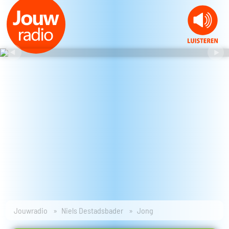
Jouwradio
Niels Destadsbader
Jong