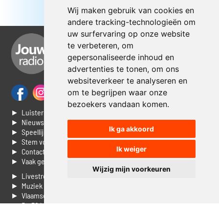
Wij maken gebruik van cookies en
andere tracking-technologieën om
uw surfervaring op onze website
te verbeteren, om
gepersonaliseerde inhoud en
advertenties te tonen, om ons
websiteverkeer te analyseren en
om te begrijpen waar onze
bezoekers vandaan komen.
► Luisteren naar Jouwradio
► Nieuws
Ik ga akkoord
► Speellijst
► Stem voor de Dag top 3
Ik weiger
► Contacteer ons
► Vaak gestelde vragen
Wijzig mijn voorkeuren
► Livestream informatie
► Muziek opzoeken
► Vlaamse 100 Aller tijden
► De 50 beste van...
► Adverteren op Jouwradio