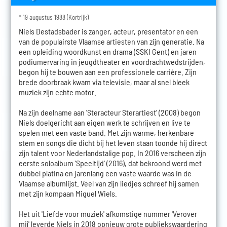
* 19 augustus 1988 (Kortrijk)
Niels Destadsbader is zanger, acteur, presentator en een
van de populairste Vlaamse artiesten van zijn generatie. Na
een opleiding woordkunst en drama (SSKI Gent) en jaren
podiumervaring in jeugdtheater en voordrachtwedstrijden,
begon hij te bouwen aan een professionele carrière. Zijn
brede doorbraak kwam via televisie, maar al snel bleek
muziek zijn echte motor.
Na zijn deelname aan 'Steracteur Sterartiest' (2008) begon
Niels doelgericht aan eigen werk te schrijven en live te
spelen met een vaste band. Met zijn warme, herkenbare
stem en songs die dicht bij het leven staan toonde hij direct
zijn talent voor Nederlandstalige pop. In 2016 verscheen zijn
eerste soloalbum 'Speeltijd' (2016), dat bekroond werd met
dubbel platina en jarenlang een vaste waarde was in de
Vlaamse albumlijst. Veel van zijn liedjes schreef hij samen
met zijn kompaan Miguel Wiels.
Het uit 'Liefde voor muziek' afkomstige nummer 'Verover
mij' leverde Niels in 2018 opnieuw grote publiekswaardering