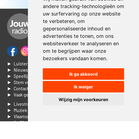
andere tracking-technologieën om
uw surfervaring op onze website
te verbeteren, om
gepersonaliseerde inhoud en
advertenties te tonen, om ons
websiteverkeer te analyseren en
om te begrijpen waar onze
bezoekers vandaan komen.
► Luisteren naar Jouwradio
► Nieuws
Ik ga akkoord
► Speellijst
► Stem voor de Dag top 3
Ik weiger
► Contacteer ons
► Vaak gestelde vragen
Wijzig mijn voorkeuren
► Livestream informatie
► Muziek opzoeken
► Vlaamse 100 Aller tijden
► De 50 beste van...
► Adverteren op Jouwradio
► Cookie voorkeuren wijzigen