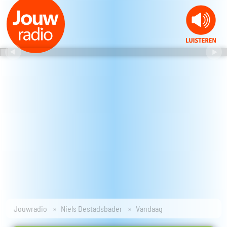
Jouwradio
Niels Destadsbader
Vandaag