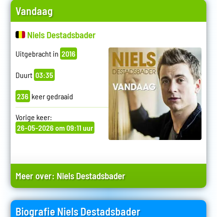
Vandaag
Niels Destadsbader
Uitgebracht in
2016
Duurt
03:35
236
keer gedraaid
Vorige keer:
26-05-2026 om 09:11 uur
Meer over:
Niels Destadsbader
Biografie Niels Destadsbader