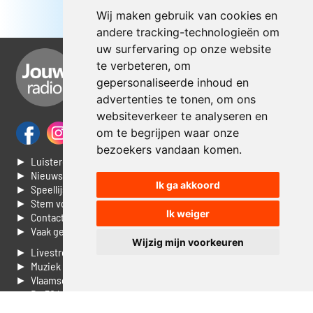
Wij maken gebruik van cookies en
andere tracking-technologieën om
uw surfervaring op onze website
te verbeteren, om
gepersonaliseerde inhoud en
advertenties te tonen, om ons
websiteverkeer te analyseren en
om te begrijpen waar onze
bezoekers vandaan komen.
► Luisteren naar Jouwradio
► Nieuws
Ik ga akkoord
► Speellijst
► Stem voor de Dag top 3
Ik weiger
► Contacteer ons
► Vaak gestelde vragen
Wijzig mijn voorkeuren
► Livestream informatie
► Muziek opzoeken
► Vlaamse 100 Aller tijden
► De 50 beste van...
► Adverteren op Jouwradio