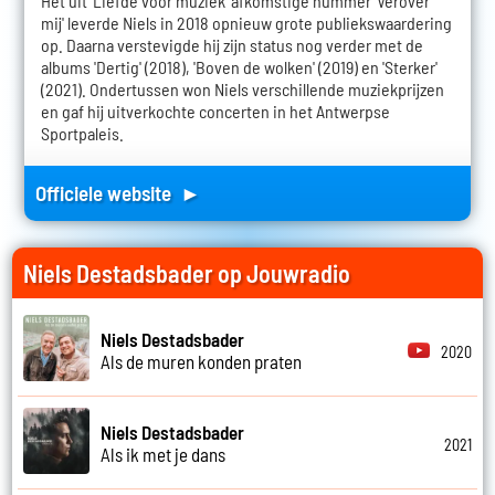
Het uit 'Liefde voor muziek' afkomstige nummer 'Verover
mij' leverde Niels in 2018 opnieuw grote publiekswaardering
op. Daarna verstevigde hij zijn status nog verder met de
albums 'Dertig' (2018), 'Boven de wolken' (2019) en 'Sterker'
(2021). Ondertussen won Niels verschillende muziekprijzen
en gaf hij uitverkochte concerten in het Antwerpse
Sportpaleis.
Officiele website ►
Niels Destadsbader op Jouwradio
Niels Destadsbader
2020
Als de muren konden praten
Niels Destadsbader
2021
Als ik met je dans