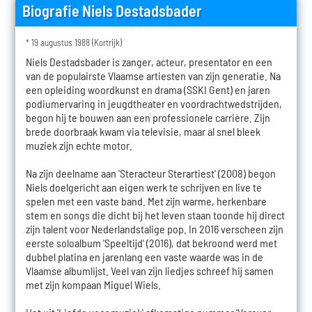
Biografie Niels Destadsbader
* 19 augustus 1988 (Kortrijk)
Niels Destadsbader is zanger, acteur, presentator en een
van de populairste Vlaamse artiesten van zijn generatie. Na
een opleiding woordkunst en drama (SSKI Gent) en jaren
podiumervaring in jeugdtheater en voordrachtwedstrijden,
begon hij te bouwen aan een professionele carrière. Zijn
brede doorbraak kwam via televisie, maar al snel bleek
muziek zijn echte motor.
Na zijn deelname aan 'Steracteur Sterartiest' (2008) begon
Niels doelgericht aan eigen werk te schrijven en live te
spelen met een vaste band. Met zijn warme, herkenbare
stem en songs die dicht bij het leven staan toonde hij direct
zijn talent voor Nederlandstalige pop. In 2016 verscheen zijn
eerste soloalbum 'Speeltijd' (2016), dat bekroond werd met
dubbel platina en jarenlang een vaste waarde was in de
Vlaamse albumlijst. Veel van zijn liedjes schreef hij samen
met zijn kompaan Miguel Wiels.