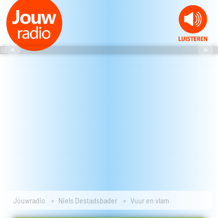
Jouwradio
Niels Destadsbader
Vuur en vlam