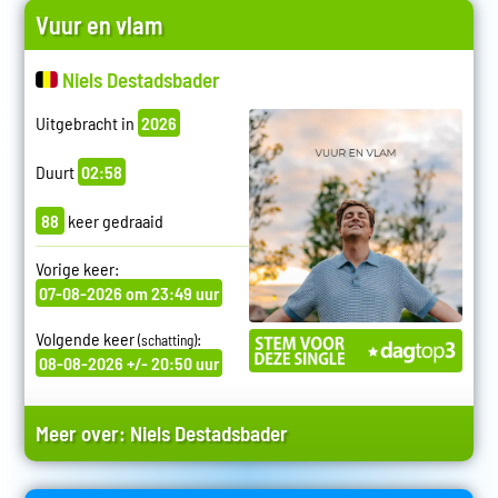
Vuur en vlam
Niels Destadsbader
Uitgebracht in
2026
Duurt
02:58
88
keer gedraaid
Vorige keer:
07-08-2026 om 23:49 uur
Volgende keer
:
(schatting)
08-08-2026 +/- 20:50 uur
Meer over:
Niels Destadsbader