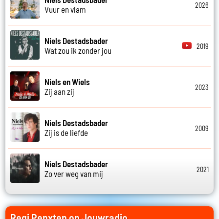
2026
Vuur en vlam
Niels Destadsbader
2019
Wat zou ik zonder jou
Niels en Wiels
2023
Zij aan zij
Niels Destadsbader
2009
Zij is de liefde
Niels Destadsbader
2021
Zo ver weg van mij
Regi Penxten op Jouwradio