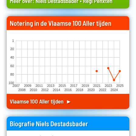
Meer over:
Niels Destadsbader
•
Regi Penxten
Notering in de Vlaamse 100 Aller tijden
1
20
40
60
80
100
2007
2009
2011
2013
2015
2017
2019
2021
2023
2025
2008
2010
2012
2014
2016
2018
2020
2022
2024
Vlaamse 100 Aller tijden ►
Biografie Niels Destadsbader