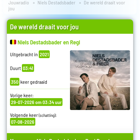
Jouwradio
Niels Destadsbader
De wereld draait voor
jou
De wereld draait voor jou
Niels Destadsbader en Regi
Uitgebracht in
2021
Duurt
03:41
350
keer gedraaid
Vorige keer:
29-07-2026 om 03:34 uur
Volgende keer
:
(schatting)
07-08-2026