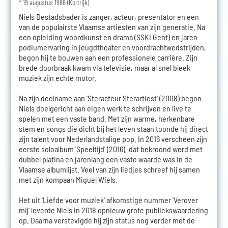
* 19 augustus 1988 (Kortrijk)
Niels Destadsbader is zanger, acteur, presentator en een
van de populairste Vlaamse artiesten van zijn generatie. Na
een opleiding woordkunst en drama (SSKI Gent) en jaren
podiumervaring in jeugdtheater en voordrachtwedstrijden,
begon hij te bouwen aan een professionele carrière. Zijn
brede doorbraak kwam via televisie, maar al snel bleek
muziek zijn echte motor.
Na zijn deelname aan 'Steracteur Sterartiest' (2008) begon
Niels doelgericht aan eigen werk te schrijven en live te
spelen met een vaste band. Met zijn warme, herkenbare
stem en songs die dicht bij het leven staan toonde hij direct
zijn talent voor Nederlandstalige pop. In 2016 verscheen zijn
eerste soloalbum 'Speeltijd' (2016), dat bekroond werd met
dubbel platina en jarenlang een vaste waarde was in de
Vlaamse albumlijst. Veel van zijn liedjes schreef hij samen
met zijn kompaan Miguel Wiels.
Het uit 'Liefde voor muziek' afkomstige nummer 'Verover
mij' leverde Niels in 2018 opnieuw grote publiekswaardering
op. Daarna verstevigde hij zijn status nog verder met de