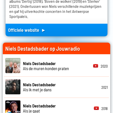
albums 'Dertig' (2018), 'Boven de wolken' (2019) en 'Sterker'
(2021). Ondertussen won Niels verschillende muziekprijzen
en gaf hij uitverkochte concerten in het Antwerpse
Sportpaleis.
Officiele website ►
Niels Destadsbader op Jouwradio
Niels Destadsbader
2020
Als de muren konden praten
Niels Destadsbader
2021
Als ik met je dans
Niels Destadsbader
2018
Als je gaat