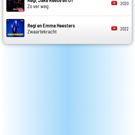
Regi, Jake Reese en OT
2020
Zo ver weg
Regi en Emma Heesters
2022
Zwaartekracht