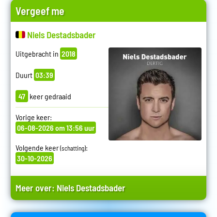
Vergeef me
Niels Destadsbader
Uitgebracht in
2018
Duurt
03:39
47
keer gedraaid
Vorige keer:
06-08-2026 om 13:56 uur
Volgende keer
:
(schatting)
30-10-2026
Meer over:
Niels Destadsbader