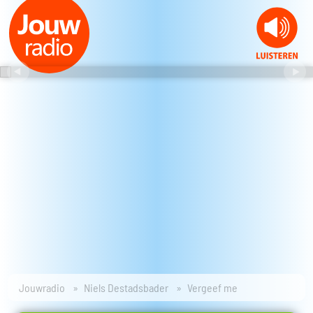
Jouwradio
Niels Destadsbader
Vergeef me