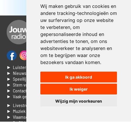
Wij maken gebruik van cookies en
andere tracking-technologieën om
uw surfervaring op onze website
te verbeteren, om
gepersonaliseerde inhoud en
advertenties te tonen, om ons
websiteverkeer te analyseren en
om te begrijpen waar onze
bezoekers vandaan komen.
► Luisteren naar Jouwradio
► Nieuws
Ik ga akkoord
► Speellijst
► Stem voor de Dag top 3
Ik weiger
► Contacteer ons
► Vaak gestelde vragen
Wijzig mijn voorkeuren
► Livestream informatie
► Muziek opzoeken
► Vlaamse 100 Aller tijden
► De 50 beste van...
► Adverteren op Jouwradio