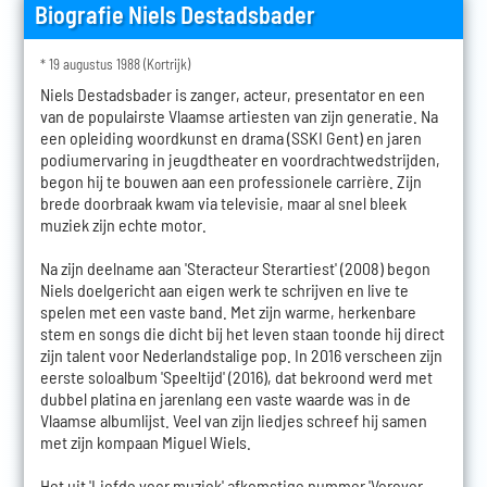
Biografie Niels Destadsbader
* 19 augustus 1988 (Kortrijk)
Niels Destadsbader is zanger, acteur, presentator en een
van de populairste Vlaamse artiesten van zijn generatie. Na
een opleiding woordkunst en drama (SSKI Gent) en jaren
podiumervaring in jeugdtheater en voordrachtwedstrijden,
begon hij te bouwen aan een professionele carrière. Zijn
brede doorbraak kwam via televisie, maar al snel bleek
muziek zijn echte motor.
Na zijn deelname aan 'Steracteur Sterartiest' (2008) begon
Niels doelgericht aan eigen werk te schrijven en live te
spelen met een vaste band. Met zijn warme, herkenbare
stem en songs die dicht bij het leven staan toonde hij direct
zijn talent voor Nederlandstalige pop. In 2016 verscheen zijn
eerste soloalbum 'Speeltijd' (2016), dat bekroond werd met
dubbel platina en jarenlang een vaste waarde was in de
Vlaamse albumlijst. Veel van zijn liedjes schreef hij samen
met zijn kompaan Miguel Wiels.
Het uit 'Liefde voor muziek' afkomstige nummer 'Verover