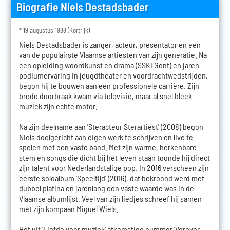
Biografie Niels Destadsbader
* 19 augustus 1988 (Kortrijk)
Niels Destadsbader is zanger, acteur, presentator en een
van de populairste Vlaamse artiesten van zijn generatie. Na
een opleiding woordkunst en drama (SSKI Gent) en jaren
podiumervaring in jeugdtheater en voordrachtwedstrijden,
begon hij te bouwen aan een professionele carrière. Zijn
brede doorbraak kwam via televisie, maar al snel bleek
muziek zijn echte motor.
Na zijn deelname aan 'Steracteur Sterartiest' (2008) begon
Niels doelgericht aan eigen werk te schrijven en live te
spelen met een vaste band. Met zijn warme, herkenbare
stem en songs die dicht bij het leven staan toonde hij direct
zijn talent voor Nederlandstalige pop. In 2016 verscheen zijn
eerste soloalbum 'Speeltijd' (2016), dat bekroond werd met
dubbel platina en jarenlang een vaste waarde was in de
Vlaamse albumlijst. Veel van zijn liedjes schreef hij samen
met zijn kompaan Miguel Wiels.
Het uit 'Liefde voor muziek' afkomstige nummer 'Verover