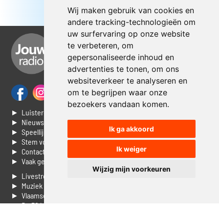
Wij maken gebruik van cookies en
andere tracking-technologieën om
uw surfervaring op onze website
te verbeteren, om
gepersonaliseerde inhoud en
advertenties te tonen, om ons
websiteverkeer te analyseren en
om te begrijpen waar onze
bezoekers vandaan komen.
► Luisteren naar Jouwradio
► Nieuws
Ik ga akkoord
► Speellijst
► Stem voor de Dag top 3
Ik weiger
► Contacteer ons
► Vaak gestelde vragen
Wijzig mijn voorkeuren
► Livestream informatie
► Muziek opzoeken
► Vlaamse 100 Aller tijden
► De 50 beste van...
► Adverteren op Jouwradio