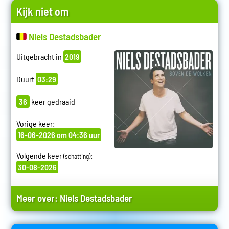
Kijk niet om
Niels Destadsbader
Uitgebracht in
2019
Duurt
03:29
36
keer gedraaid
Vorige keer:
16-06-2026 om 04:36 uur
Volgende keer
:
(schatting)
30-08-2026
Meer over:
Niels Destadsbader