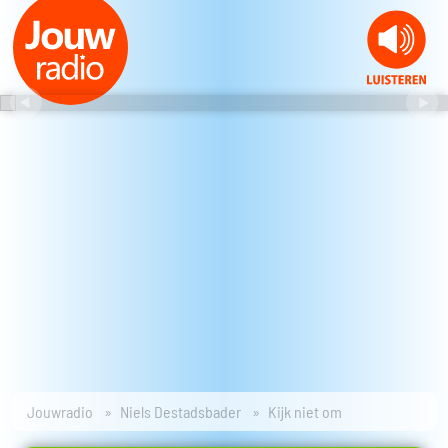
Jouwradio
Niels Destadsbader
Kijk niet om