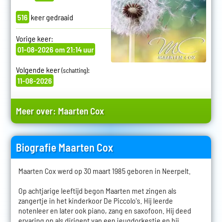
516
keer gedraaid
Vorige keer:
01-08-2026 om 21:14 uur
Volgende keer
:
(schatting)
11-08-2026
Meer over:
Maarten Cox
Biografie Maarten Cox
Maarten Cox werd op 30 maart 1985 geboren in Neerpelt.
Op achtjarige leeftijd begon Maarten met zingen als
zangertje in het kinderkoor De Piccolo's. Hij leerde
notenleer en later ook piano, zang en saxofoon. Hij deed
ervaring op als dirigent van een jeugdorkestje en hij