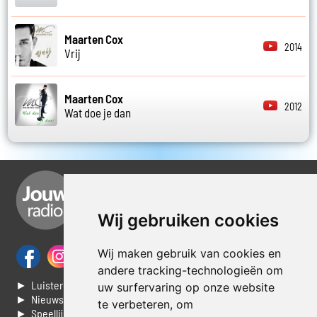
Maarten Cox
2014
Vrij
Maarten Cox
2012
Wat doe je dan
Wij gebruiken cookies
Wij maken gebruik van cookies en
andere tracking-technologieën om
► Luisteren naar Jouwradio
uw surfervaring op onze website
► Nieuws
te verbeteren, om
► Speellijst