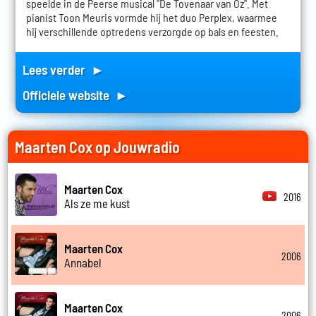
speelde in de Peerse musical "De Tovenaar van Oz". Met
pianist Toon Meuris vormde hij het duo Perplex, waarmee
hij verschillende optredens verzorgde op bals en feesten.
Lees verder ►
Officiele website ►
Maarten Cox op Jouwradio
Maarten Cox
2016
Als ze me kust
Maarten Cox
2006
Annabel
Maarten Cox
2006