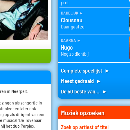
prei
dadelijk
►
Clouseau
Daar gaat ze
daarna
►
Hugo
Nog zo dichtbij
Complete speellijst ►
Meest gedraaid ►
De 50 beste van... ►
ren in Neerpelt.
 zingen als zangertje in
otenleer en later ook
Muziek opzoeken
ng op als dirigent van een
se musical "De Tovenaar
hij het duo Perplex,
Zoek op artiest of titel