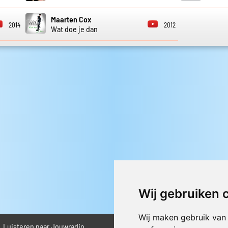
Maarten Cox
2014
2012
Wat doe je dan
Wij gebruiken 
Wij maken gebruik van
Luisteren naar Jouwradio
► Livestream informatie