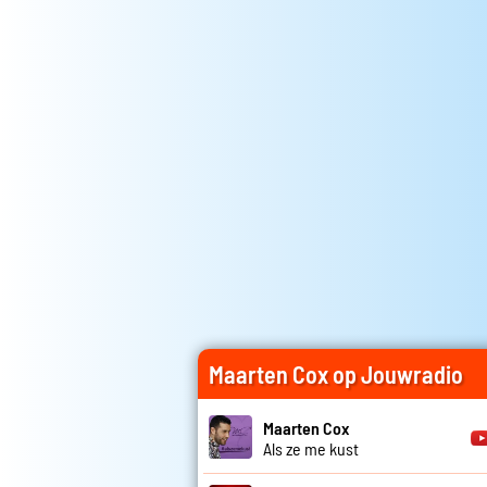
Maarten Cox op Jouwradio
Maarten Cox
Als ze me kust