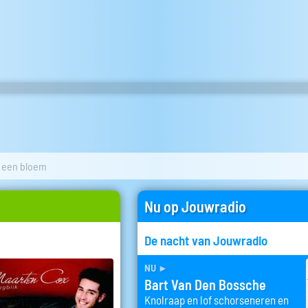
s een bloem
Nu op Jouwradio
De nacht van Jouwradio
nu
►
Bart Van Den Bossche
Knolraap en lof schorseneren en