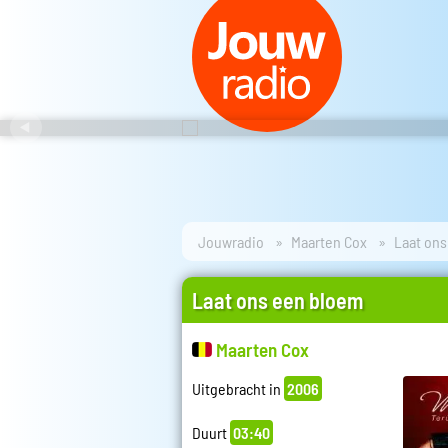
Jouwradio
Maarten Cox
Laat on
Laat ons een bloem
Maarten Cox
Uitgebracht in
2006
Duurt
03:40