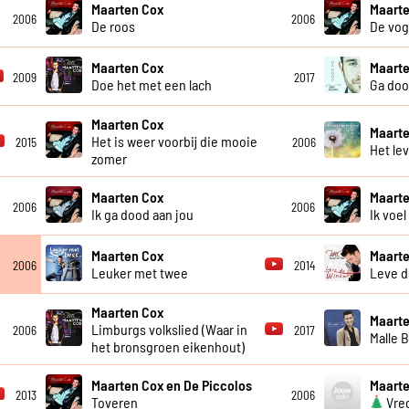
Maarten Cox
Maarte
2006
2006
De roos
De vog
Maarten Cox
Maart
2009
2017
Doe het met een lach
Ga doo
Maarten Cox
Maart
Het is weer voorbij die mooie
2015
2006
Het lev
zomer
Maarten Cox
Maart
2006
2006
Ik ga dood aan jou
Ik voe
Maarten Cox
Maart
2006
2014
Leuker met twee
Leve d
Maarten Cox
Maart
Limburgs volkslied (Waar in
2006
2017
Malle 
het bronsgroen eikenhout)
Maarten Cox en De Piccolos
Maarte
2013
2006
Toveren
Vre