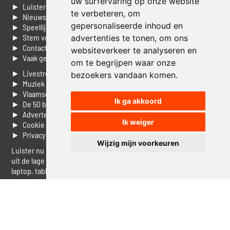
uw surfervaring op onze website
► Luisteren naar Jouwradio
te verbeteren, om
► Nieuws
gepersonaliseerde inhoud en
► Speellijst
► Stem voor de Dag top 3
advertenties te tonen, om ons
► Contacteer ons
websiteverkeer te analyseren en
► Vaak gestelde vragen
om te begrijpen waar onze
► Livestream informatie
bezoekers vandaan komen.
► Muziek opzoeken
► Vlaamse 100 Aller tijden
Ik ga akkoord
► De 50 beste van...
► Adverteren op Jouwradio
Ik weiger
► Cookie voorkeuren wijzigen
► Privacyinformatie
Wijzig mijn voorkeuren
Luister nu naar Jouwradio! De beste Nederlandstalige muziek
uit de lage landen hoor je hier al 20 jaar. In digitale kwaliteit op je
laptop, tablet of smartphone.
© Jouwradio 2006 - 2026 - alle rechten voorbehouden.
Design door
Cloudscape EP
.