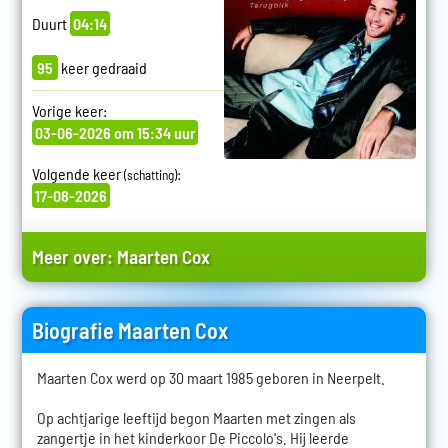
Duurt
04:14
95
keer gedraaid
Vorige keer:
03-06-2026 om 15:34 uur
Volgende keer
:
(schatting)
17-08-2026
Meer over:
Maarten Cox
Biografie Maarten Cox
Maarten Cox werd op 30 maart 1985 geboren in Neerpelt.
Op achtjarige leeftijd begon Maarten met zingen als
zangertje in het kinderkoor De Piccolo's. Hij leerde