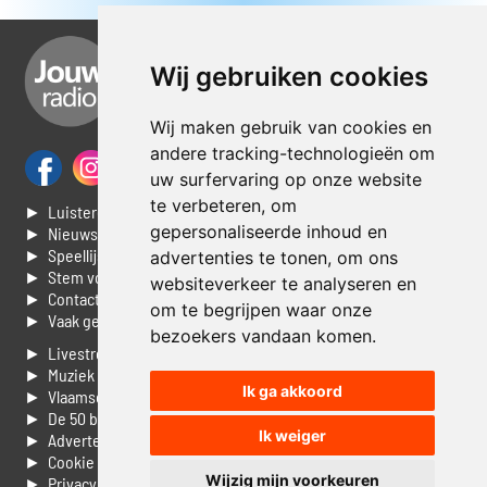
Wij gebruiken cookies
Wij maken gebruik van cookies en
andere tracking-technologieën om
uw surfervaring op onze website
te verbeteren, om
► Luisteren naar Jouwradio
gepersonaliseerde inhoud en
► Nieuws
► Speellijst
advertenties te tonen, om ons
► Stem voor de Dag top 3
websiteverkeer te analyseren en
► Contacteer ons
om te begrijpen waar onze
► Vaak gestelde vragen
bezoekers vandaan komen.
► Livestream informatie
► Muziek opzoeken
Ik ga akkoord
► Vlaamse 100 Aller tijden
► De 50 beste van...
Ik weiger
► Adverteren op Jouwradio
► Cookie voorkeuren wijzigen
Wijzig mijn voorkeuren
► Privacyinformatie