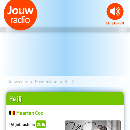
Jouwradio
Maarten Cox
He jij
He jij
Maarten Cox
Uitgebracht in
2015