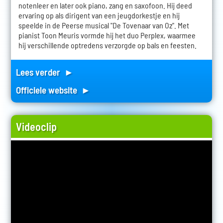
notenleer en later ook piano, zang en saxofoon. Hij deed
ervaring op als dirigent van een jeugdorkestje en hij
speelde in de Peerse musical "De Tovenaar van Oz". Met
pianist Toon Meuris vormde hij het duo Perplex, waarmee
hij verschillende optredens verzorgde op bals en feesten.
Lees verder ►
Officiele website ►
Videoclip