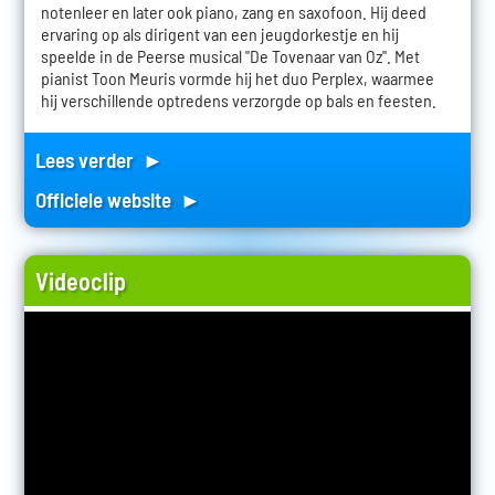
notenleer en later ook piano, zang en saxofoon. Hij deed
ervaring op als dirigent van een jeugdorkestje en hij
speelde in de Peerse musical "De Tovenaar van Oz". Met
pianist Toon Meuris vormde hij het duo Perplex, waarmee
hij verschillende optredens verzorgde op bals en feesten.
Lees verder ►
Officiele website ►
Videoclip