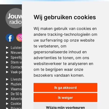
Wij gebruiken cookies
Wij maken gebruik van cookies en
andere tracking-technologieën om
uw surfervaring op onze website
te verbeteren, om
► Luisteren naar Jouwradio
gepersonaliseerde inhoud en
► Nieuws
► Speellijst
advertenties te tonen, om ons
► Stem voor de Dag top 3
websiteverkeer te analyseren en
► Contacteer ons
om te begrijpen waar onze
► Vaak gestelde vragen
bezoekers vandaan komen.
► Livestream informatie
► Muziek opzoeken
Ik ga akkoord
► Vlaamse 100 Aller tijden
► De 50 beste van...
Ik weiger
► Adverteren op Jouwradio
► Cookie voorkeuren wijzigen
Wijzig mijn voorkeuren
► Privacyinformatie