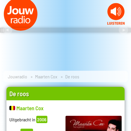
Jouwradio
Maarten Cox
De roos
De roos
Maarten Cox
Uitgebracht in
2006