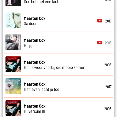
Doe het met een lach
Maarten Cox
2017
Ga door
Maarten Cox
2015
He jij
Maarten Cox
2006
Het is weer voorbij die mooie zomer
Maarten Cox
2017
Het leven lacht je toe
Maarten Cox
2006
Hilversum III