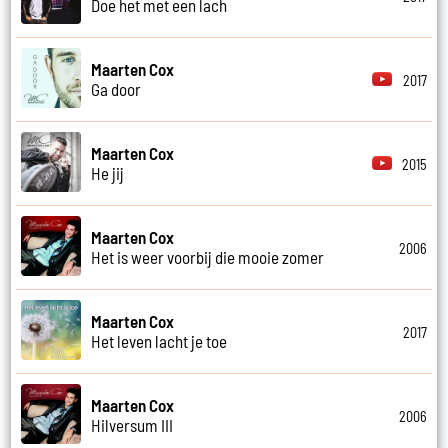
Doe het met een lach
Maarten Cox
2017
Ga door
Maarten Cox
2015
He jij
Maarten Cox
2006
Het is weer voorbij die mooie zomer
Maarten Cox
2017
Het leven lacht je toe
Maarten Cox
2006
Hilversum III