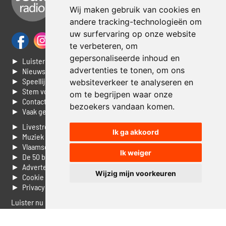
Wij maken gebruik van cookies en
andere tracking-technologieën om
uw surfervaring op onze website
te verbeteren, om
gepersonaliseerde inhoud en
► Luisteren naar Jouwradio
advertenties te tonen, om ons
► Nieuws
► Speellijst
websiteverkeer te analyseren en
► Stem voor de Dag top 3
om te begrijpen waar onze
► Contacteer ons
bezoekers vandaan komen.
► Vaak gestelde vragen
► Livestream informatie
Ik ga akkoord
► Muziek opzoeken
► Vlaamse 100 Aller tijden
Ik weiger
► De 50 beste van...
► Adverteren op Jouwradio
Wijzig mijn voorkeuren
► Cookie voorkeuren wijzigen
► Privacyinformatie
Luister nu naar Jouwradio! De beste Nederlandstalige muziek
uit de lage landen hoor je hier al 20 jaar. In digitale kwaliteit op je
laptop, tablet of smartphone.