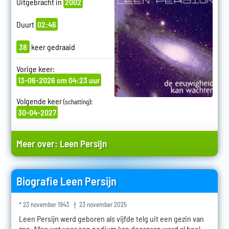
Uitgebracht in
2002
Duurt
02:46
38
keer gedraaid
Vorige keer:
13-06-2026 om 04:23 uur
Volgende keer
:
(schatting)
30-04-2027
Meer over:
Leen Persijn
Biografie Leen Persijn
* 23 november 1943 † 23 november 2025
Leen Persijn werd geboren als vijfde telg uit een gezin van
zes. Alles wat voor een podium kan doorgaan werd al heel