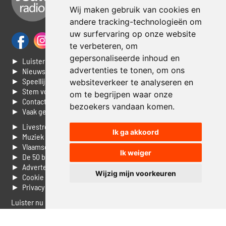
Wij maken gebruik van cookies en
andere tracking-technologieën om
uw surfervaring op onze website
te verbeteren, om
gepersonaliseerde inhoud en
► Luisteren naar Jouwradio
advertenties te tonen, om ons
► Nieuws
► Speellijst
websiteverkeer te analyseren en
► Stem voor de Dag top 3
om te begrijpen waar onze
► Contacteer ons
bezoekers vandaan komen.
► Vaak gestelde vragen
► Livestream informatie
Ik ga akkoord
► Muziek opzoeken
► Vlaamse 100 Aller tijden
Ik weiger
► De 50 beste van...
► Adverteren op Jouwradio
Wijzig mijn voorkeuren
► Cookie voorkeuren wijzigen
► Privacyinformatie
Luister nu naar Jouwradio! De beste Nederlandstalige muziek
uit de lage landen hoor je hier al 20 jaar. In digitale kwaliteit op je
laptop, tablet of smartphone.