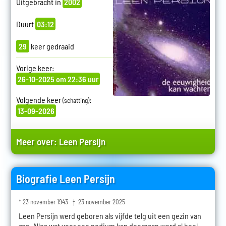
Uitgebracht in
2002
Duurt
03:12
29
keer gedraaid
Vorige keer:
26-10-2025 om 22:36 uur
Volgende keer
:
(schatting)
13-09-2026
Meer over:
Leen Persijn
Biografie Leen Persijn
* 23 november 1943 † 23 november 2025
Leen Persijn werd geboren als vijfde telg uit een gezin van
zes. Alles wat voor een podium kan doorgaan werd al heel