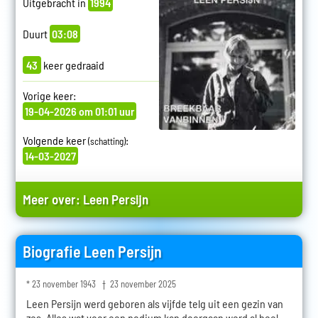
Uitgebracht in
1994
Duurt
03:08
43
keer gedraaid
Vorige keer:
19-04-2026 om 01:01 uur
Volgende keer
:
(schatting)
14-03-2027
Meer over:
Leen Persijn
Biografie Leen Persijn
* 23 november 1943 † 23 november 2025
Leen Persijn werd geboren als vijfde telg uit een gezin van
zes. Alles wat voor een podium kan doorgaan werd al heel