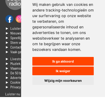
Wij maken gebruik van cookies en
andere tracking-technologieën om
uw surfervaring op onze website
te verbeteren, om
gepersonaliseerde inhoud en
► Luisteren naar Jouwradio
advertenties te tonen, om ons
► Nieuws
► Speellijst
websiteverkeer te analyseren en
► Stem voor de Dag top 3
om te begrijpen waar onze
► Contacteer ons
bezoekers vandaan komen.
► Vaak gestelde vragen
► Livestream informatie
Ik ga akkoord
► Muziek opzoeken
► Vlaamse 100 Aller tijden
Ik weiger
► De 50 beste van...
► Adverteren op Jouwradio
Wijzig mijn voorkeuren
► Cookie voorkeuren wijzigen
► Privacyinformatie
Luister nu naar Jouwradio! De beste Nederlandstalige muziek
uit de lage landen hoor je hier al 20 jaar. In digitale kwaliteit op je
laptop, tablet of smartphone.