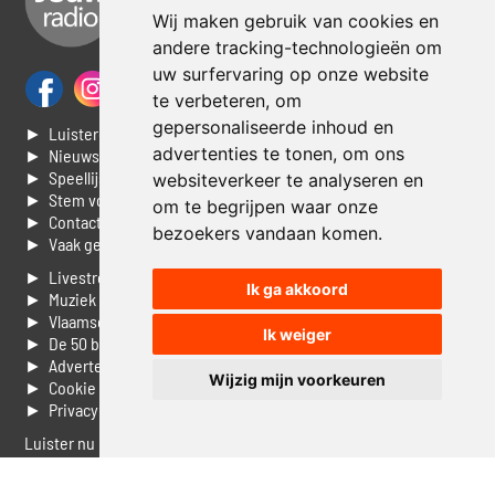
Wij maken gebruik van cookies en
andere tracking-technologieën om
uw surfervaring op onze website
te verbeteren, om
gepersonaliseerde inhoud en
► Luisteren naar Jouwradio
advertenties te tonen, om ons
► Nieuws
► Speellijst
websiteverkeer te analyseren en
► Stem voor de Dag top 3
om te begrijpen waar onze
► Contacteer ons
bezoekers vandaan komen.
► Vaak gestelde vragen
► Livestream informatie
Ik ga akkoord
► Muziek opzoeken
► Vlaamse 100 Aller tijden
Ik weiger
► De 50 beste van...
► Adverteren op Jouwradio
Wijzig mijn voorkeuren
► Cookie voorkeuren wijzigen
► Privacyinformatie
Luister nu naar Jouwradio! De beste Nederlandstalige muziek
uit de lage landen hoor je hier al 20 jaar. In digitale kwaliteit op je
laptop, tablet of smartphone.