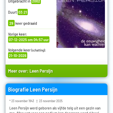
Uitgebracht in
2002
Duurt
03:21
29
keer gedraaid
Vorige keer:
07-12-2025 om 04:57 uur
Volgende keer
:
(schatting)
21-10-2026
Meer over:
Leen Persijn
Biografie Leen Persijn
* 23 november 1943 † 23 november 2025
Leen Persijn werd geboren als vijfde telg uit een gezin van
zes. Alles wat voor een podium kan doorgaan werd al heel