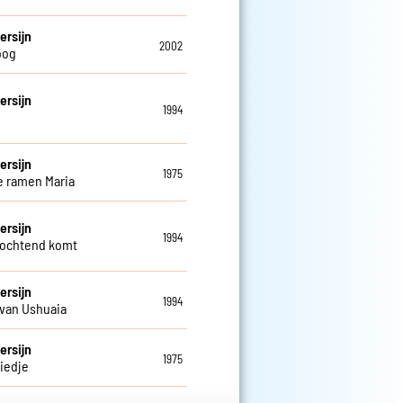
ersijn
2002
oog
ersijn
1994
ersijn
1975
de ramen Maria
ersijn
1994
 ochtend komt
ersijn
1994
van Ushuaia
ersijn
1975
iedje