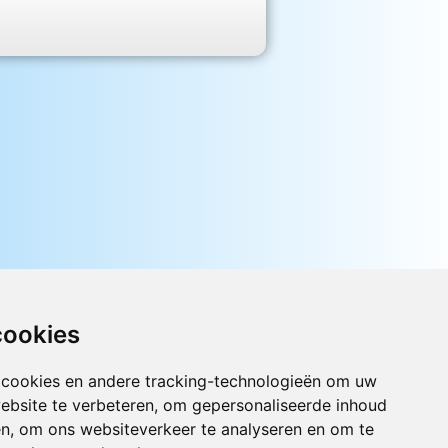
cookies
 cookies en andere tracking-technologieën om uw
ebsite te verbeteren, om gepersonaliseerde inhoud
Luister nu naar Jouwradio! De beste
en, om ons websiteverkeer te analyseren en om te
Nederlandstalige muziek uit de lage