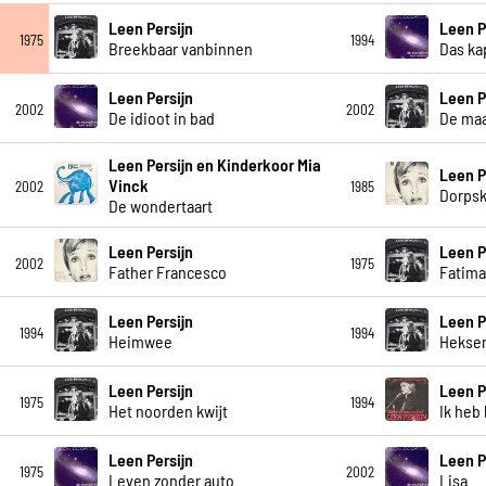
Leen Persijn
Leen P
1975
1994
Breekbaar vanbinnen
Das ka
Leen Persijn
Leen P
2002
2002
De idioot in bad
De maa
Leen Persijn en Kinderkoor Mia
Leen P
Vinck
2002
1985
Dorpsk
De wondertaart
Leen Persijn
Leen P
2002
1975
Father Francesco
Fatim
Leen Persijn
Leen P
1994
1994
Heimwee
Heksen
Leen Persijn
Leen P
1975
1994
Het noorden kwijt
Ik heb 
Leen Persijn
Leen P
1975
2002
Leven zonder auto
Lisa