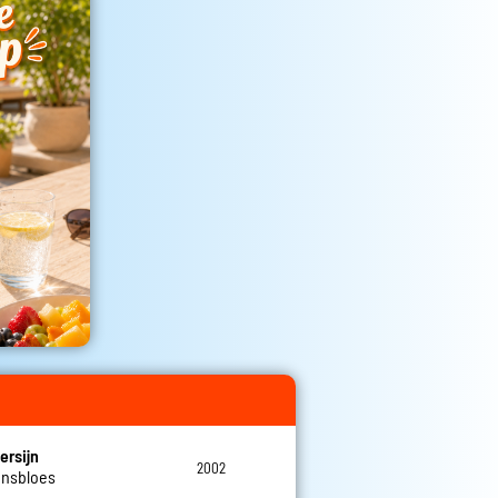
ersijn
2002
ensbloes