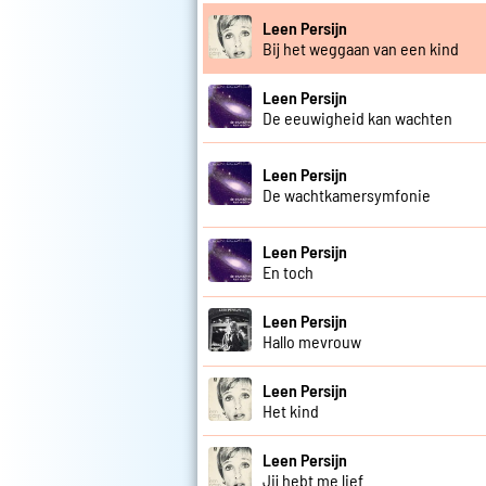
Leen Persijn
Bij het weggaan van een kind
Leen Persijn
De eeuwigheid kan wachten
Leen Persijn
De wachtkamersymfonie
Leen Persijn
En toch
Leen Persijn
Hallo mevrouw
Leen Persijn
Het kind
Leen Persijn
Jij hebt me lief