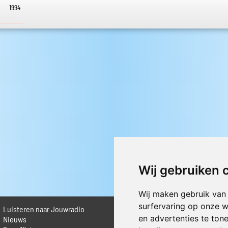
1994
Wij gebruiken 
Wij maken gebruik van
surfervaring op onze w
Luisteren naar Jouwradio
► Livestream informatie
en advertenties te ton
 Nieuws
► Muziek opzoeken