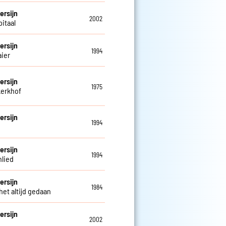
ersijn
2002
pitaal
ersijn
1994
ier
ersijn
1975
erkhof
ersijn
1994
a
ersijn
1994
lied
ersijn
1984
het altijd gedaan
ersijn
2002