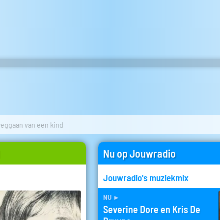
weggaan van een kind
Nu op Jouwradio
Jouwradio's muziekmix
nu
►
Severine Dore en Kris De