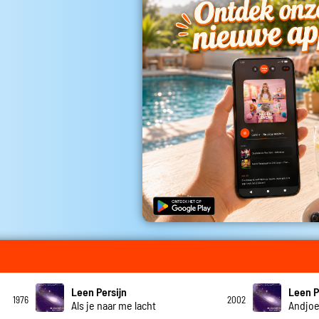
Leen Persijn
Leen P
1976
2002
Als je naar me lacht
Andjo