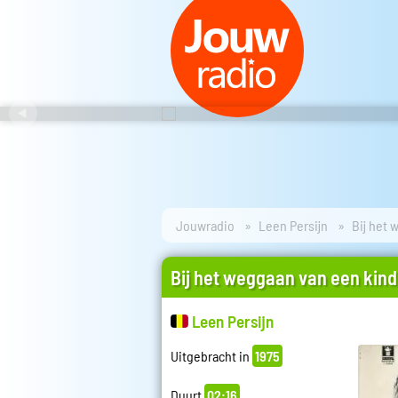
Jouwradio
Leen Persijn
Bij het 
Bij het weggaan van een kind
Leen Persijn
Uitgebracht in
1975
Duurt
02:16