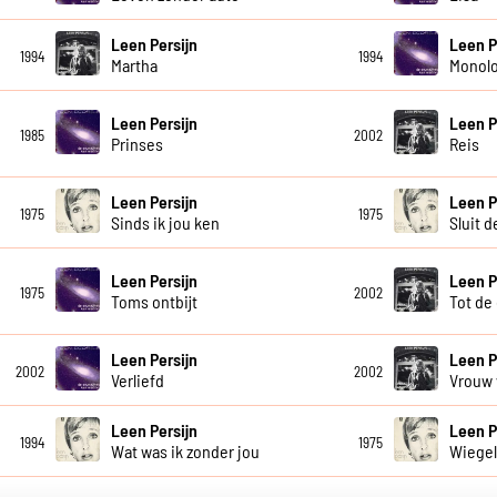
Leen Persijn
Leen P
1994
1994
Martha
Monol
Leen Persijn
Leen P
1985
2002
Prinses
Reis
Leen Persijn
Leen P
1975
1975
Sinds ik jou ken
Sluit 
Leen Persijn
Leen P
1975
2002
Toms ontbijt
Tot de
Leen Persijn
Leen P
2002
2002
Verliefd
Vrouw 
Leen Persijn
Leen P
1994
1975
Wat was ik zonder jou
Wiegel