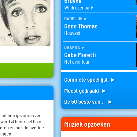
Bruyne
Wildrozenpark
dadelijk
►
Gene Thomas
Houvast
daarna
►
Gabe Moretti
Het avontuur
Complete speellijst ►
Meest gedraaid ►
De 50 beste van... ►
 uit een gezin van zes.
werd al heel snel haar
Muziek opzoeken
beren en ook de overige
wingen.