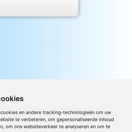
cookies
 cookies en andere tracking-technologieën om uw
ebsite te verbeteren, om gepersonaliseerde inhoud
Luister nu naar Jouwradio! De beste
en, om ons websiteverkeer te analyseren en om te
Nederlandstalige muziek uit de lage