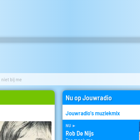
e niet bij me
Nu op Jouwradio
Jouwradio's muziekmix
nu
►
Rob De Nijs
Toe maak me