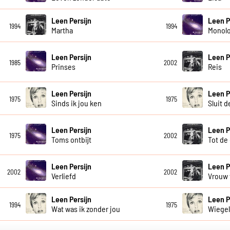
Leen Persijn
Leen P
1994
1994
Martha
Monol
Leen Persijn
Leen P
1985
2002
Prinses
Reis
Leen Persijn
Leen P
1975
1975
Sinds ik jou ken
Sluit 
Leen Persijn
Leen P
1975
2002
Toms ontbijt
Tot de
Leen Persijn
Leen P
2002
2002
Verliefd
Vrouw 
Leen Persijn
Leen P
1994
1975
Wat was ik zonder jou
Wiegel