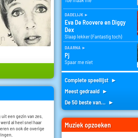
dadelijk
►
Eva De Roovere en Diggy
Dex
Slaap lekker (Fantastig toch)
daarna
►
Pj
Spaar me niet
Complete speellijst ►
Meest gedraaid ►
De 50 beste van... ►
 uit een gezin van zes.
werd al heel snel haar
Muziek opzoeken
beren en ook de overige
wingen.