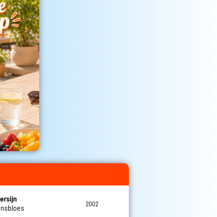
ersijn
2002
ensbloes