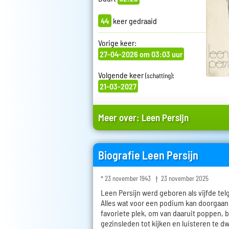
44
keer gedraaid
Vorige keer:
27-04-2026 om 03:03 uur
Volgende keer
:
(schatting)
21-03-2027
Meer over:
Leen Persijn
Biografie Leen Persijn
* 23 november 1943 † 23 november 2025
Leen Persijn werd geboren als vijfde telg
Alles wat voor een podium kan doorgaan 
favoriete plek, om van daaruit poppen, 
gezinsleden tot kijken en luisteren te d