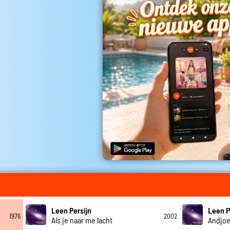
Leen Persijn
Leen P
1976
2002
Als je naar me lacht
Andjo