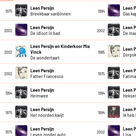
Leen Persijn
Leen P
1975
1994
Breekbaar vanbinnen
Das ka
Leen Persijn
Leen P
2002
2002
De idioot in bad
De maa
Leen Persijn en Kinderkoor Mia
Leen P
Vinck
2002
1985
Dorpsk
De wondertaart
Leen Persijn
Leen P
2002
1975
Father Francesco
Fatim
Leen Persijn
Leen P
1994
1994
Heimwee
Heksen
Leen Persijn
Leen P
1975
1994
Het noorden kwijt
Ik heb 
Leen Persijn
Leen P
1975
2002
Leven zonder auto
Lisa