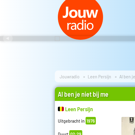
Jouwradio
Leen Persijn
Al ben j
Al ben je niet bij me
Leen Persijn
Uitgebracht in
1976
Duurt
02:29