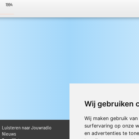
1994
Wij gebruiken 
Wij maken gebruik van
surfervaring op onze w
Luisteren naar Jouwradio
► Livestream informatie
en advertenties te ton
 Nieuws
► Muziek opzoeken