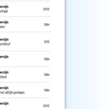
ersijn
2002
pitaal
ersijn
1994
ier
ersijn
1975
erkhof
ersijn
1994
a
ersijn
1994
lied
ersijn
1984
het altijd gedaan
ersijn
2002