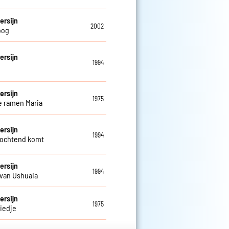
ersijn
2002
oog
ersijn
1994
ersijn
1975
de ramen Maria
ersijn
1994
 ochtend komt
ersijn
1994
van Ushuaia
ersijn
1975
iedje