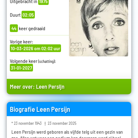
Uitgebracht in
1975
Duurt
02:05
44
keer gedraaid
Vorige keer:
10-03-2026 om 02:02 uur
Volgende keer
:
(schatting)
31-01-2027
Meer over:
Leen Persijn
Biografie Leen Persijn
* 23 november 1943 † 23 november 2025
Leen Persijn werd geboren als vijfde telg uit een gezin van
zes. Alles wat voor een podium kan doorgaan werd al heel