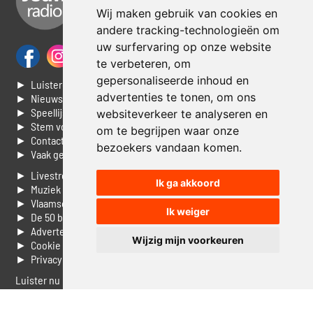
Wij maken gebruik van cookies en
andere tracking-technologieën om
uw surfervaring op onze website
te verbeteren, om
gepersonaliseerde inhoud en
► Luisteren naar Jouwradio
advertenties te tonen, om ons
► Nieuws
► Speellijst
websiteverkeer te analyseren en
► Stem voor de Dag top 3
om te begrijpen waar onze
► Contacteer ons
bezoekers vandaan komen.
► Vaak gestelde vragen
► Livestream informatie
Ik ga akkoord
► Muziek opzoeken
► Vlaamse 100 Aller tijden
Ik weiger
► De 50 beste van...
► Adverteren op Jouwradio
Wijzig mijn voorkeuren
► Cookie voorkeuren wijzigen
► Privacyinformatie
Luister nu naar Jouwradio! De beste Nederlandstalige muziek
uit de lage landen hoor je hier al 20 jaar. In digitale kwaliteit op je
laptop, tablet of smartphone.