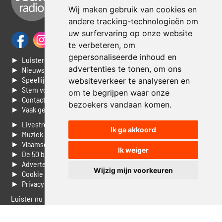
Wij maken gebruik van cookies en
andere tracking-technologieën om
uw surfervaring op onze website
te verbeteren, om
gepersonaliseerde inhoud en
► Luisteren naar Jouwradio
advertenties te tonen, om ons
► Nieuws
► Speellijst
websiteverkeer te analyseren en
► Stem voor de Dag top 3
om te begrijpen waar onze
► Contacteer ons
bezoekers vandaan komen.
► Vaak gestelde vragen
► Livestream informatie
Ik ga akkoord
► Muziek opzoeken
► Vlaamse 100 Aller tijden
Ik weiger
► De 50 beste van...
► Adverteren op Jouwradio
Wijzig mijn voorkeuren
► Cookie voorkeuren wijzigen
► Privacyinformatie
Luister nu naar Jouwradio! De beste Nederlandstalige muziek
uit de lage landen hoor je hier al 20 jaar. In digitale kwaliteit op je
laptop, tablet of smartphone.