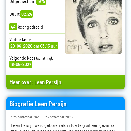
Uitgebracht in
1975
Duurt
02:24
44
keer gedraaid
Vorige keer:
29-06-2026 om 03:13 uur
Volgende keer
:
(schatting)
16-05-2027
Meer over:
Leen Persijn
Biografie Leen Persijn
* 23 november 1943 † 23 november 2025
Leen Persijn werd geboren als vijfde telg uit een gezin van
zes. Alles wat voor een podium kan doorgaan werd al heel