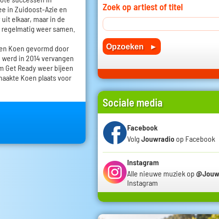
Zoek op artiest of titel
ee in Zuidoost-Azie en
uit elkaar, maar in de
h regelmatig weer samen.
 en Koen gevormd door
 werd in 2014 vervangen
m Get Ready weer bijeen
 maakte Koen plaats voor
Sociale media
Facebook
Volg
Jouwradio
op Facebook
Instagram
Alle nieuwe muziek op
@Jouw
Instagram