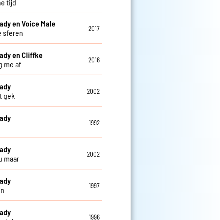
e tijd
ady en Voice Male
2017
 sferen
ady en Cliffke
2016
ag me af
eady
2002
t gek
eady
1992
eady
2002
u maar
eady
1997
jn
eady
1996