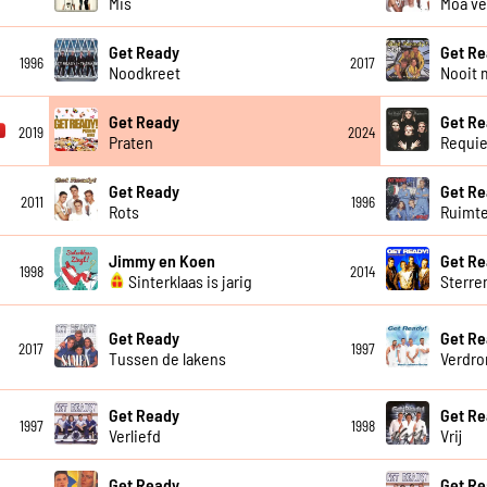
Mis
Moa ve
Get Ready
Get R
1996
2017
Noodkreet
Nooit 
Get Ready
Get R
2019
2024
Praten
Requi
Get Ready
Get R
2011
1996
Rots
Ruimt
Jimmy en Koen
Get R
1998
2014
Sinterklaas is jarig
Sterre
Get Ready
Get R
2017
1997
Tussen de lakens
Verdro
Get Ready
Get R
1997
1998
Verliefd
Vrij
Get Ready
Get R