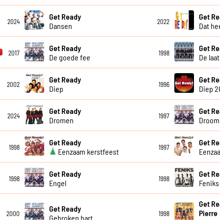
Get Ready
Get R
2024
2022
Dansen
Dat he
Get Ready
Get R
2017
1998
De goede fee
De laa
Get Ready
Get R
2002
1996
Diep
Diep 2
Get Ready
Get R
2024
1997
Dromen
Droom 
Get Ready
Get R
1998
1997
Eenzaam kerstfeest
Eenza
Get Ready
Get R
1998
1998
Engel
Feniks
Get Re
Get Ready
Pierre
2000
1998
Gebroken hart