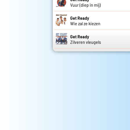
Vuur (diep in mij)
Get Ready
Wie zal ze kiezen
Get Ready
Zilveren vleugels