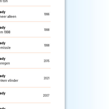
n toh
eady
1996
meer alleen
eady
1998
em 1998
eady
1998
emissie
eady
2015
nregen
eady
2021
nken vlinder
eady
2007
eady