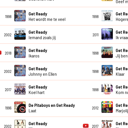
Geef m
Get Ready
Get Re
1998
1998
Het wordt me te veel
Hogere
Get Ready
Get Re
2002
2011
Iemand zoals jij
Ik vra
Get Ready
Get R
2018
1998
Ikaros
Jij ben
Get Ready
Get R
2002
1998
Johnny en Ellen
Klaar
Get Ready
Get R
2017
1998
Koel hart
Kom n
De Pitaboys en Get Ready
Get R
1996
2012
Laat
Marjoli
Get Ready
Get R
2002
2017