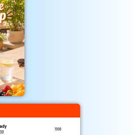
eady
1998
69