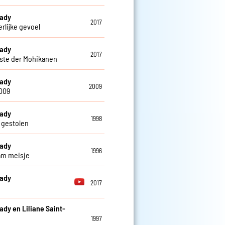
eady
2017
erlijke gevoel
eady
2017
tste der Mohikanen
eady
2009
009
eady
1998
gestolen
eady
1996
am meisje
eady
2017
ady en Liliane Saint-
1997