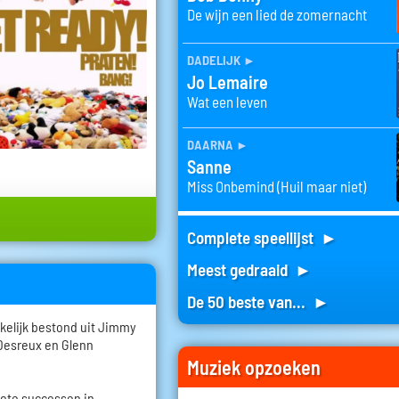
De wijn een lied de zomernacht
dadelijk
►
Jo Lemaire
Wat een leven
daarna
►
Sanne
Miss Onbemind (Huil maar niet)
Complete speellijst ►
Meest gedraaid ►
De 50 beste van... ►
kelijk bestond uit Jimmy
Desreux en Glenn
Muziek opzoeken
rote successen in