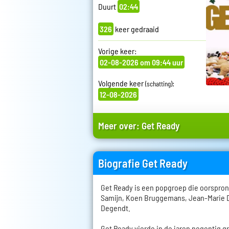
Duurt
02:44
326
keer gedraaid
Vorige keer:
02-08-2026 om 09:44 uur
Volgende keer
:
(schatting)
12-08-2026
Meer over:
Get Ready
Biografie Get Ready
Get Ready is een popgroep die oorspron
Samijn, Koen Bruggemans, Jean-Marie 
Degendt.
Get Ready vierde in de jaren negentig g