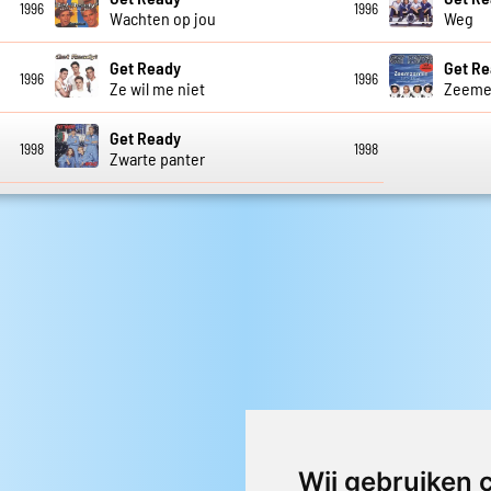
1996
1996
Wachten op jou
Weg
Get Ready
Get R
1996
1996
Ze wil me niet
Zeeme
Get Ready
1998
1998
Zwarte panter
Wij gebruiken 