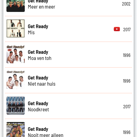
Get Ready
2002
Meer en meer
Get Ready
2017
Mis
Get Ready
1996
Moa ven toh
Get Ready
1996
Niet naar huis
Get Ready
2017
Noodkreet
Get Ready
1996
Nooit meer alleen