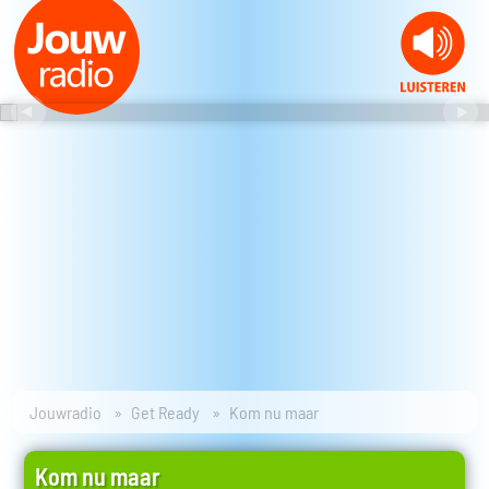
Jouwradio
Get Ready
Kom nu maar
Kom nu maar