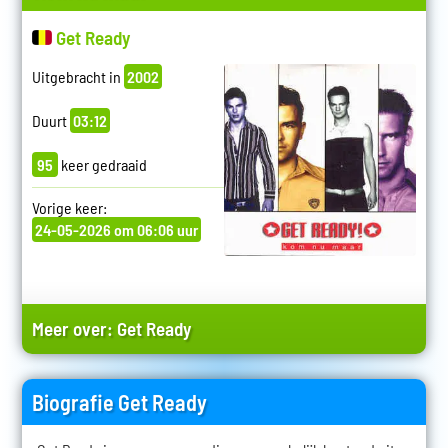
Get Ready
Uitgebracht in
2002
Duurt
03:12
95
keer gedraaid
Vorige keer:
24-05-2026 om 06:06 uur
Meer over:
Get Ready
Biografie Get Ready