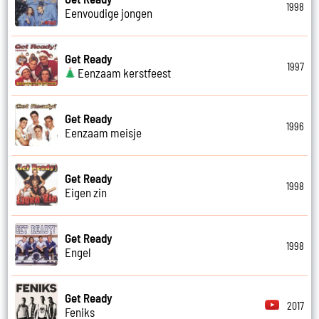
1998
Eenvoudige jongen
Get Ready
1997
Eenzaam kerstfeest
Get Ready
1996
Eenzaam meisje
Get Ready
1998
Eigen zin
Get Ready
1998
Engel
Get Ready
2017
Feniks