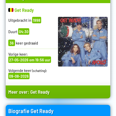
Get Ready
Uitgebracht in
1998
Duurt
04:30
36
keer gedraaid
Vorige keer:
27-05-2026 om 19:56 uur
Volgende keer
:
(schatting)
09-08-2026
Meer over:
Get Ready
Biografie Get Ready