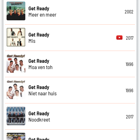
Get Ready
2002
Meer en meer
Get Ready
2017
Mis
Get Ready
1996
Moa ven toh
Get Ready
1996
Niet naar huis
Get Ready
2017
Noodkreet
Get Ready