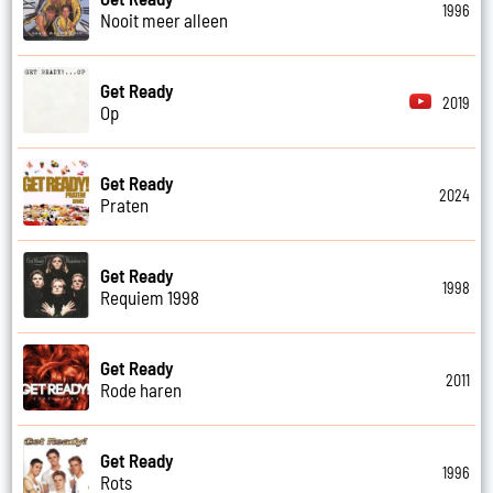
1996
Nooit meer alleen
Get Ready
2019
Op
Get Ready
2024
Praten
Get Ready
1998
Requiem 1998
Get Ready
2011
Rode haren
Get Ready
1996
Rots