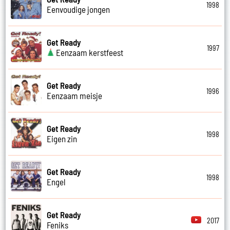
1998
Eenvoudige jongen
Get Ready
1997
Eenzaam kerstfeest
Get Ready
1996
Eenzaam meisje
Get Ready
1998
Eigen zin
Get Ready
1998
Engel
Get Ready
2017
Feniks