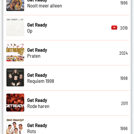
1996
Nooit meer alleen
Get Ready
2019
Op
Get Ready
2024
Praten
Get Ready
1998
Requiem 1998
Get Ready
2011
Rode haren
Get Ready
1996
Rots