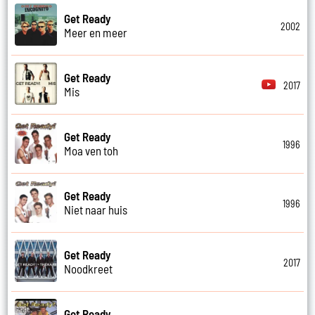
Get Ready
2002
Meer en meer
Get Ready
2017
Mis
Get Ready
1996
Moa ven toh
Get Ready
1996
Niet naar huis
Get Ready
2017
Noodkreet
Get Ready