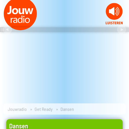
Jouwradio
Get Ready
Dansen
Dansen