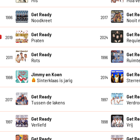
Mis
Moa ve
Get Ready
Get R
1996
2017
Noodkreet
Nooit 
Get Ready
Get R
2019
2024
Praten
Requi
Get Ready
Get R
2011
1996
Rots
Ruimt
Jimmy en Koen
Get R
1998
2014
Sinterklaas is jarig
Sterre
Get Ready
Get R
2017
1997
Tussen de lakens
Verdro
Get Ready
Get R
1997
1998
Verliefd
Vrij
Get Ready
Get R