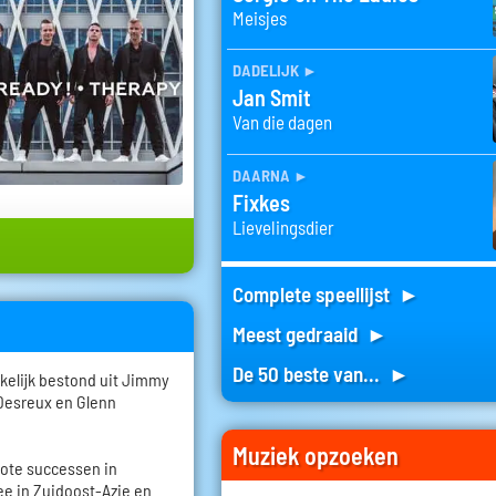
Meisjes
dadelijk
►
Jan Smit
Van die dagen
daarna
►
Fixkes
Lievelingsdier
Complete speellijst ►
Meest gedraaid ►
De 50 beste van... ►
kelijk bestond uit Jimmy
Desreux en Glenn
Muziek opzoeken
rote successen in
ee in Zuidoost-Azie en