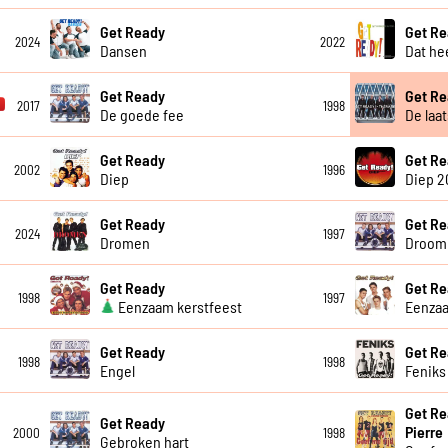
Get Ready
Get R
2024
2022
Dansen
Dat he
Get Ready
Get R
2017
1998
De goede fee
De laa
Get Ready
Get R
2002
1996
Diep
Diep 2
Get Ready
Get R
2024
1997
Dromen
Droom 
Get Ready
Get R
1998
1997
Eenzaam kerstfeest
Eenza
Get Ready
Get R
1998
1998
Engel
Feniks
Get Re
Get Ready
Pierre
2000
1998
Gebroken hart