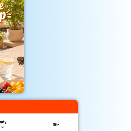
eady
1998
69