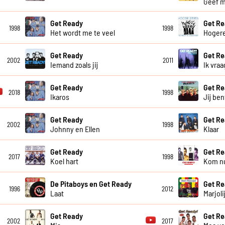
Geef m
Get Ready
Get Re
1998
1998
Het wordt me te veel
Hogere
Get Ready
Get Re
2002
2011
Iemand zoals jij
Ik vra
Get Ready
Get R
2018
1998
Ikaros
Jij ben
Get Ready
Get R
2002
1998
Johnny en Ellen
Klaar
Get Ready
Get R
2017
1998
Koel hart
Kom n
De Pitaboys en Get Ready
Get R
1996
2012
Laat
Marjoli
Get Ready
Get R
2002
2017