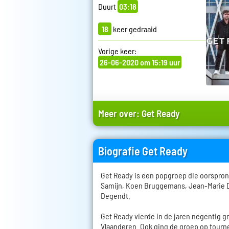
Duurt
03:18
18
keer gedraaid
Vorige keer:
26-06-2020 om 15:19 uur
Meer over:
Get Ready
Biografie Get Ready
Get Ready is een popgroep die oorspron
Samijn, Koen Bruggemans, Jean-Marie 
Degendt.
Get Ready vierde in de jaren negentig g
Vlaanderen. Ook ging de groep op tourn