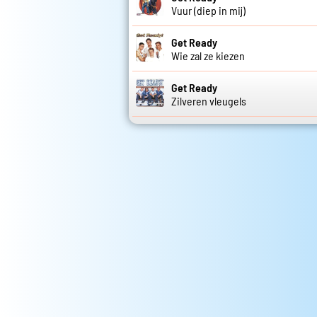
Vuur (diep in mij)
Get Ready
Wie zal ze kiezen
Get Ready
Zilveren vleugels