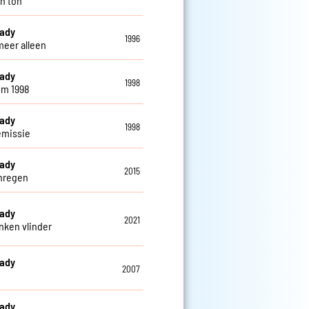
n toh
eady
1996
meer alleen
eady
1998
em 1998
eady
1998
emissie
eady
2015
nregen
eady
2021
nken vlinder
eady
2007
eady