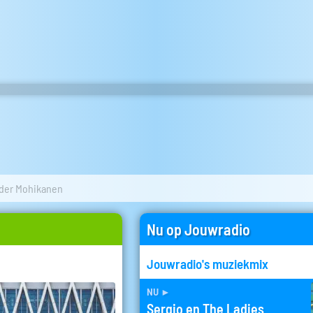
 der Mohikanen
Nu op Jouwradio
Jouwradio's muziekmix
nu
►
Sergio en The Ladies