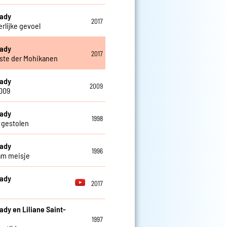
eady
2017
erlijke gevoel
eady
2017
tste der Mohikanen
eady
2009
009
eady
1998
gestolen
eady
1996
am meisje
eady
2017
ady en Liliane Saint-
1997