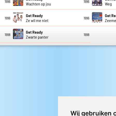
1996
1996
Wachten op jou
Weg
Get Ready
Get R
1996
1996
Ze wil me niet
Zeeme
Get Ready
1998
1998
Zwarte panter
Wij gebruiken 