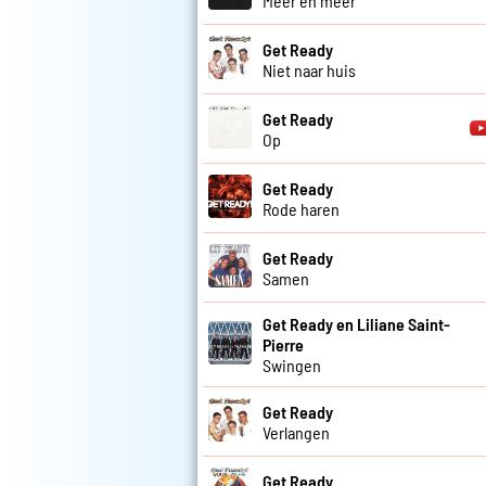
Meer en meer
Get Ready
Niet naar huis
Get Ready
Op
Get Ready
Rode haren
Get Ready
Samen
Get Ready en Liliane Saint-
Pierre
Swingen
Get Ready
Verlangen
Get Ready