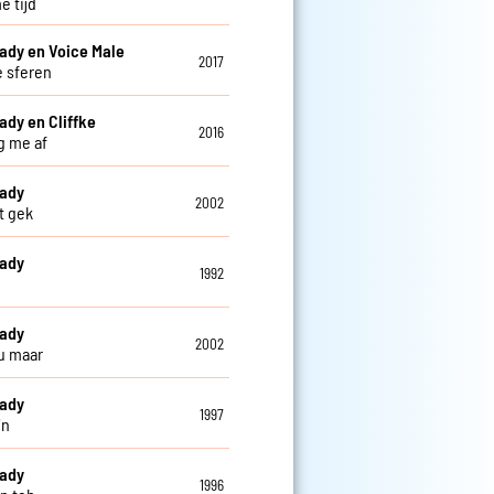
e tijd
ady en Voice Male
2017
 sferen
ady en Cliffke
2016
ag me af
eady
2002
t gek
eady
1992
eady
2002
u maar
eady
1997
jn
eady
1996