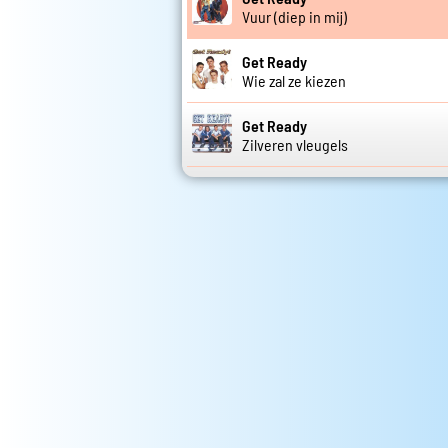
Vuur (diep in mij)
Get Ready
Wie zal ze kiezen
Get Ready
Zilveren vleugels