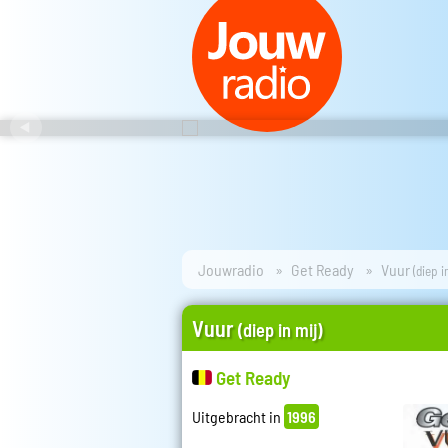
Jouwradio
Get Ready
Vuur
(diep i
Vuur
(diep in mij)
Get Ready
Uitgebracht in
1996