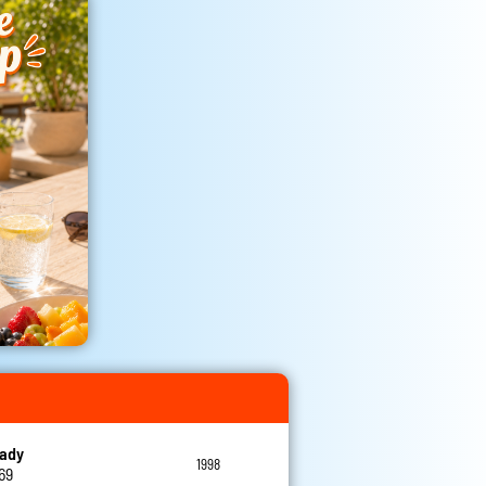
eady
1998
69