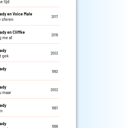
e tijd
ady en Voice Male
2017
 sferen
ady en Cliffke
2016
ag me af
eady
2002
t gek
eady
1992
eady
2002
u maar
eady
1997
jn
eady
1996