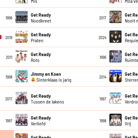
Mis
Moa ve
Get Ready
Get R
1996
2017
Noodkreet
Nooit 
Get Ready
Get R
2019
2024
Praten
Requi
Get Ready
Get R
2011
1996
Rots
Ruimt
Jimmy en Koen
Get R
1998
2014
Sinterklaas is jarig
Sterre
Get Ready
Get R
2017
1997
Tussen de lakens
Verdro
Get Ready
Get R
1997
1998
Verliefd
Vrij
Get Ready
Get R