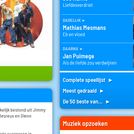
Liefdesverdriet
dadelijk
►
Mathias Mesmans
Eb en vloed
daarna
►
Jan Puimege
Als de liefde zou verdwijnen
Complete speellijst ►
Meest gedraaid ►
De 50 beste van... ►
kelijk bestond uit Jimmy
Desreux en Glenn
Muziek opzoeken
rote successen in