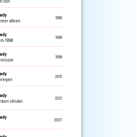
n toh
eady
1996
meer alleen
eady
1998
em 1998
eady
1998
emissie
eady
2015
nregen
eady
2021
nken vlinder
eady
2007
eady