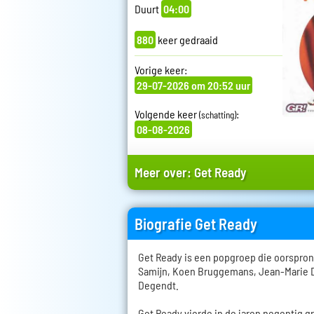
Duurt
04:00
880
keer gedraaid
Vorige keer:
29-07-2026 om 20:52 uur
Volgende keer
:
(schatting)
08-08-2026
Meer over:
Get Ready
Biografie Get Ready
Get Ready is een popgroep die oorspron
Samijn, Koen Bruggemans, Jean-Marie 
Degendt.
Get Ready vierde in de jaren negentig g