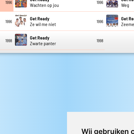
1996
1996
Wachten op jou
Weg
Get Ready
Get R
1996
1996
Ze wil me niet
Zeeme
Get Ready
1998
1998
Zwarte panter
Wij gebruiken 