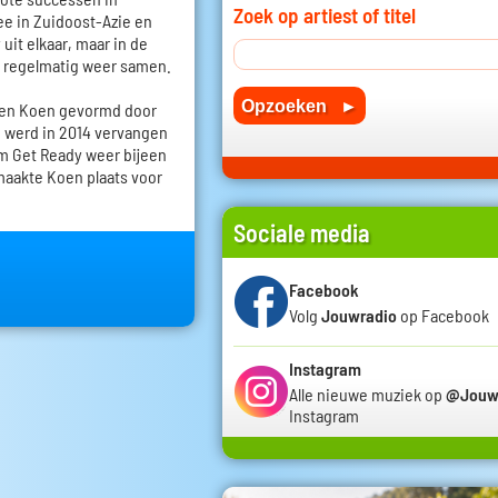
Zoek op artiest of titel
ee in Zuidoost-Azie en
uit elkaar, maar in de
h regelmatig weer samen.
 en Koen gevormd door
 werd in 2014 vervangen
m Get Ready weer bijeen
 maakte Koen plaats voor
Sociale media
Facebook
Volg
Jouwradio
op Facebook
Instagram
Alle nieuwe muziek op
@Jouw
Instagram