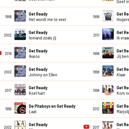
Geef m
Get Ready
Get Re
1998
1998
Het wordt me te veel
Hogere
Get Ready
Get Re
2002
2011
Iemand zoals jij
Ik vra
Get Ready
Get R
2018
1998
Ikaros
Jij ben
Get Ready
Get R
2002
1998
Johnny en Ellen
Klaar
Get Ready
Get R
2017
1998
Koel hart
Kom n
De Pitaboys en Get Ready
Get R
1996
2012
Laat
Marjoli
Get Ready
Get R
2002
2017