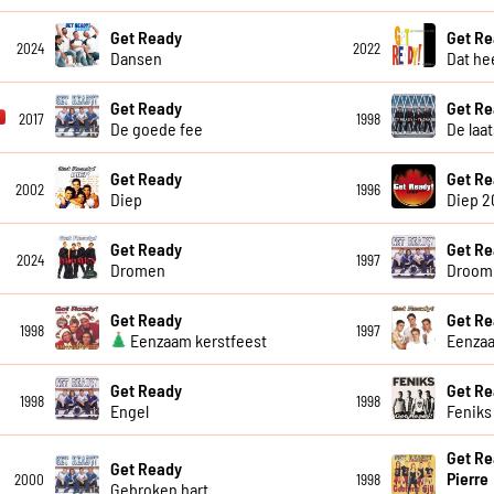
Get Ready
Get R
2024
2022
Dansen
Dat he
Get Ready
Get R
2017
1998
De goede fee
De laa
Get Ready
Get R
2002
1996
Diep
Diep 2
Get Ready
Get R
2024
1997
Dromen
Droom 
Get Ready
Get R
1998
1997
Eenzaam kerstfeest
Eenza
Get Ready
Get R
1998
1998
Engel
Feniks
Get Re
Get Ready
Pierre
2000
1998
Gebroken hart