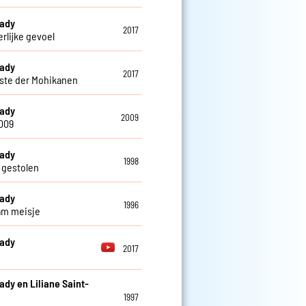
eady
2017
erlijke gevoel
eady
2017
tste der Mohikanen
eady
2009
009
eady
1998
gestolen
eady
1996
am meisje
eady
2017
ady en Liliane Saint-
1997