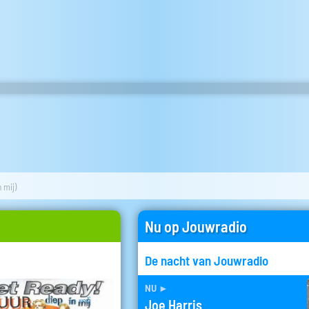
n mij)
Nu op Jouwradio
De nacht van Jouwradio
nu
►
Joe Harris