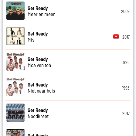
Get Ready
2002
Meer en meer
Get Ready
2017
Mis
Get Ready
1996
Moa ven toh
Get Ready
1996
Niet naar huis
Get Ready
2017
Noodkreet
Get Ready