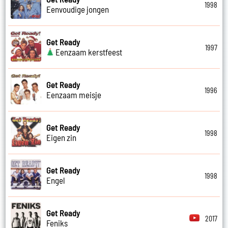
1998
Eenvoudige jongen
Get Ready
1997
Eenzaam kerstfeest
Get Ready
1996
Eenzaam meisje
Get Ready
1998
Eigen zin
Get Ready
1998
Engel
Get Ready
2017
Feniks