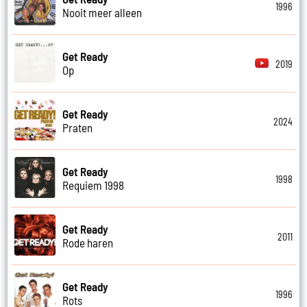
1996
Nooit meer alleen
Get Ready
2019
Op
Get Ready
2024
Praten
Get Ready
1998
Requiem 1998
Get Ready
2011
Rode haren
Get Ready
1996
Rots