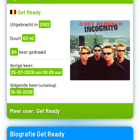
Get Ready
Uitgebracht in
2002
Duurt
03:42
84
keer gedraaid
Vorige keer:
25-07-2026 om 00:05 uur
Volgende keer
:
(schatting)
15-10-2026
Meer over:
Get Ready
Biografie Get Ready