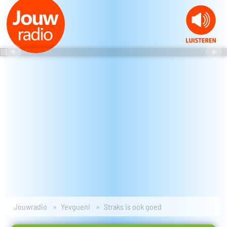
Jouwradio
Yevgueni
Straks is ook goed