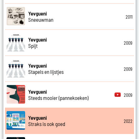
Yevgueni
2011
Sneeuwman
Yevgueni
2009
Spijt
Yevgueni
2009
Stapels en lijstjes
Yevgueni
2009
Steeds mooier (pannekoeken)
Yevgueni
2022
Straks is ook goed