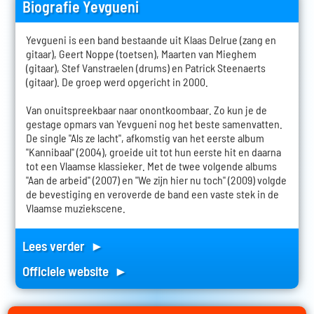
Biografie Yevgueni
Yevgueni is een band bestaande uit Klaas Delrue (zang en
gitaar), Geert Noppe (toetsen), Maarten van Mieghem
(gitaar), Stef Vanstraelen (drums) en Patrick Steenaerts
(gitaar). De groep werd opgericht in 2000.
Van onuitspreekbaar naar onontkoombaar. Zo kun je de
gestage opmars van Yevgueni nog het beste samenvatten.
De single "Als ze lacht", afkomstig van het eerste album
"Kannibaal" (2004), groeide uit tot hun eerste hit en daarna
tot een Vlaamse klassieker. Met de twee volgende albums
"Aan de arbeid" (2007) en "We zijn hier nu toch" (2009) volgde
de bevestiging en veroverde de band een vaste stek in de
Vlaamse muziekscene.
Lees verder ►
Officiele website ►