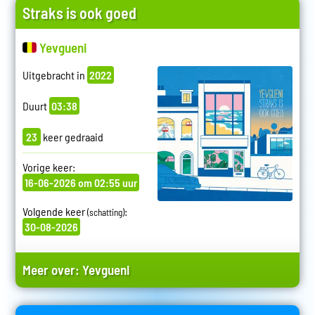
Straks is ook goed
Yevgueni
Uitgebracht in
2022
Duurt
03:38
23
keer gedraaid
Vorige keer:
16-06-2026 om 02:55 uur
Volgende keer
:
(schatting)
30-08-2026
Meer over:
Yevgueni