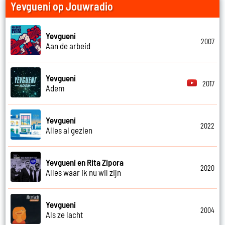
Yevgueni op Jouwradio
Yevgueni
2007
Aan de arbeid
Yevgueni
2017
Adem
Yevgueni
2022
Alles al gezien
Yevgueni en Rita Zipora
2020
Alles waar ik nu wil zijn
Yevgueni
2004
Als ze lacht