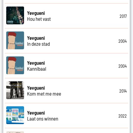
Yevgueni
2017
Hou het vast
Yevgueni
2004
In deze stad
Yevgueni
2004
Kannibaal
Yevgueni
2014
Kom met me mee
Yevgueni
2022
Laat ons winnen