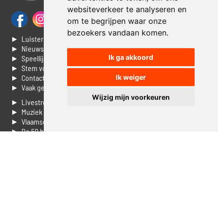
websiteverkeer te analyseren en
om te begrijpen waar onze
bezoekers vandaan komen.
► Luisteren naar Jouwradio
► Nieuws
Ik ga akkoord
► Speellijst
► Stem voor de Dag top 3
► Contacteer ons
Ik weiger
► Vaak gestelde vragen
Wijzig mijn voorkeuren
► Livestream informatie
► Muziek opzoeken
► Vlaamse 100 Aller tijden
► De 50 beste van...
► Adverteren op Jouwradio
► Cookie voorkeuren wijzigen
► Privacyinformatie
Luister nu naar Jouwradio! De beste Nederlandstalige muziek
uit de lage landen hoor je hier al 20 jaar. In digitale kwaliteit op je
laptop, tablet of smartphone.