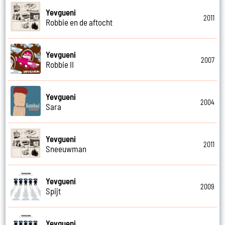
Yevgueni
2011
Robbie en de aftocht
Yevgueni
2007
Robbie II
Yevgueni
2004
Sara
Yevgueni
2011
Sneeuwman
Yevgueni
2009
Spijt
Yevgueni