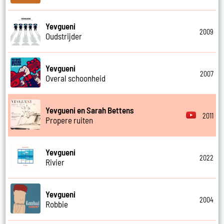
Yevgueni
2009
Oudstrijder
Yevgueni
2007
Overal schoonheid
Yevgueni en Sarah Bettens
2011
Propere ruiten
Yevgueni
2022
Rivier
Yevgueni
2004
Robbie