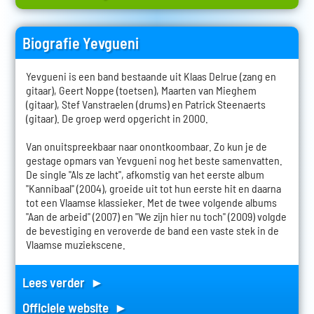
Biografie Yevgueni
Yevgueni is een band bestaande uit Klaas Delrue (zang en
gitaar), Geert Noppe (toetsen), Maarten van Mieghem
(gitaar), Stef Vanstraelen (drums) en Patrick Steenaerts
(gitaar). De groep werd opgericht in 2000.
Van onuitspreekbaar naar onontkoombaar. Zo kun je de
gestage opmars van Yevgueni nog het beste samenvatten.
De single "Als ze lacht", afkomstig van het eerste album
"Kannibaal" (2004), groeide uit tot hun eerste hit en daarna
tot een Vlaamse klassieker. Met de twee volgende albums
"Aan de arbeid" (2007) en "We zijn hier nu toch" (2009) volgde
de bevestiging en veroverde de band een vaste stek in de
Vlaamse muziekscene.
Lees verder ►
Officiele website ►