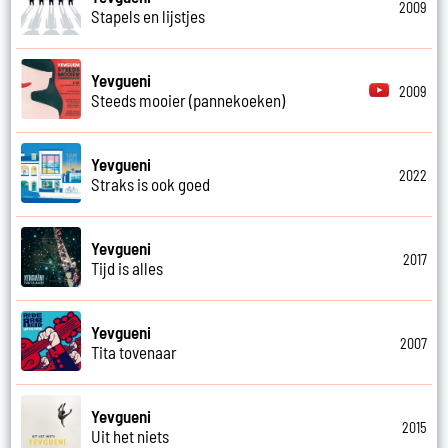
2009
Stapels en lijstjes
Yevgueni
2009
Steeds mooier (pannekoeken)
Yevgueni
2022
Straks is ook goed
Yevgueni
2017
Tijd is alles
Yevgueni
2007
Tita tovenaar
Yevgueni
2015
Uit het niets