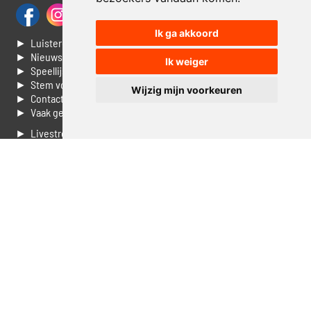
Ik ga akkoord
► Luisteren naar Jouwradio
► Nieuws
Ik weiger
► Speellijst
► Stem voor de Dag top 3
Wijzig mijn voorkeuren
► Contacteer ons
► Vaak gestelde vragen
► Livestream informatie
► Muziek opzoeken
► Vlaamse 100 Aller tijden
► De 50 beste van...
► Adverteren op Jouwradio
► Cookie voorkeuren wijzigen
► Privacyinformatie
Luister nu naar Jouwradio! De beste Nederlandstalige muziek
uit de lage landen hoor je hier al 20 jaar. In digitale kwaliteit op je
laptop, tablet of smartphone.