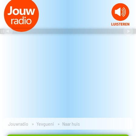
Jouwradio
Yevgueni
Naar huis