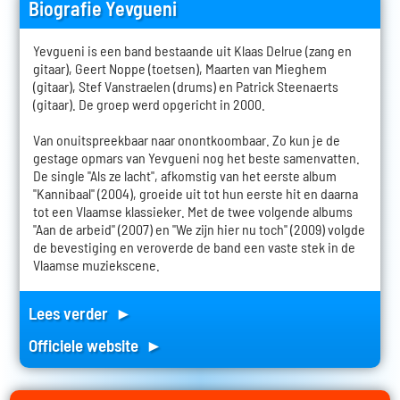
Biografie Yevgueni
Yevgueni is een band bestaande uit Klaas Delrue (zang en
gitaar), Geert Noppe (toetsen), Maarten van Mieghem
(gitaar), Stef Vanstraelen (drums) en Patrick Steenaerts
(gitaar). De groep werd opgericht in 2000.
Van onuitspreekbaar naar onontkoombaar. Zo kun je de
gestage opmars van Yevgueni nog het beste samenvatten.
De single "Als ze lacht", afkomstig van het eerste album
"Kannibaal" (2004), groeide uit tot hun eerste hit en daarna
tot een Vlaamse klassieker. Met de twee volgende albums
"Aan de arbeid" (2007) en "We zijn hier nu toch" (2009) volgde
de bevestiging en veroverde de band een vaste stek in de
Vlaamse muziekscene.
Lees verder ►
Officiele website ►