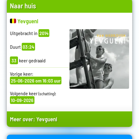
Naar huis
Yevgueni
Uitgebracht in
2014
Duurt
03:24
33
keer gedraaid
Vorige keer:
25-06-2026 om 16:03 uur
Volgende keer
:
(schatting)
10-09-2026
Meer over:
Yevgueni