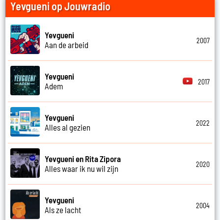
Yevgueni op Jouwradio
Yevgueni
2007
Aan de arbeid
Yevgueni
2017
Adem
Yevgueni
2022
Alles al gezien
Yevgueni en Rita Zipora
2020
Alles waar ik nu wil zijn
Yevgueni
2004
Als ze lacht