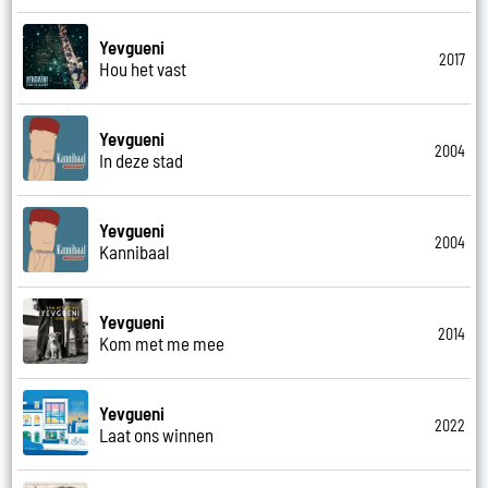
Yevgueni
2017
Hou het vast
Yevgueni
2004
In deze stad
Yevgueni
2004
Kannibaal
Yevgueni
2014
Kom met me mee
Yevgueni
2022
Laat ons winnen