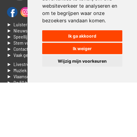
websiteverkeer te analyseren en
om te begrijpen waar onze
bezoekers vandaan komen.
► Luisteren naar Jouwradio
► Nieuws
Ik ga akkoord
► Speellijst
► Stem voor de Dag top 3
► Contacteer ons
Ik weiger
► Vaak gestelde vragen
Wijzig mijn voorkeuren
► Livestream informatie
► Muziek opzoeken
► Vlaamse 100 Aller tijden
► De 50 beste van...
► Adverteren op Jouwradio
► Cookie voorkeuren wijzigen
► Privacyinformatie
Luister nu naar Jouwradio! De beste Nederlandstalige muziek
uit de lage landen hoor je hier al 20 jaar. In digitale kwaliteit op je
laptop, tablet of smartphone.