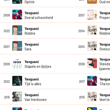
Opinie
Oud en
Yevgueni
Yevgue
2009
2007
Overal schoonheid
Proper
Yevgueni
Yevgu
2022
2004
Robbie
Robbie
Yevgueni
Yevgu
2007
2004
Sara
Sneeu
Yevgu
Yevgueni
Steeds
2009
2009
Stapels en lijstjes
(pann
Yevgueni
Yevgu
2022
2017
Tijd is alles
Tita t
Yevgueni
Yevgu
2015
2015
Van hierboven
Veel t