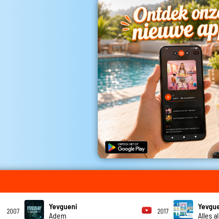
Yevgueni
Yevgu
2007
2017
Adem
Alles a