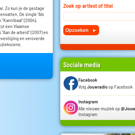
Zoek op artiest of titel
r. Zo kun je de gestage
nvatten. De single "Als
m "Kannibaal" (2004),
 tot een Vlaamse
 "Aan de arbeid" (2007) en
bevestiging en veroverde
uziekscene.
Sociale media
Facebook
Volg
Jouwradio
op Facebook
Instagram
Alle nieuwe muziek op
@Jouw
Instagram