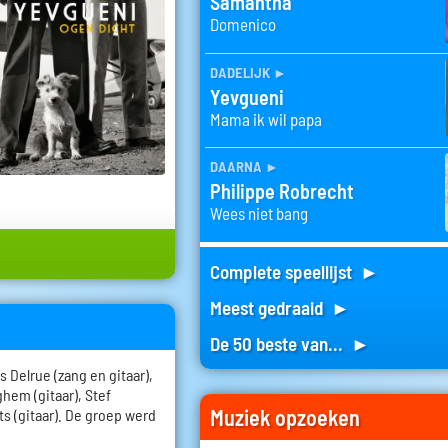
Samantha
Domenico
dadelijk
►
Yevgueni
Mama ik wil papa
daarna
►
Philippe Robrecht
Wees niet bang
Complete speellijst ►
Meest gedraaid ►
De 50 beste van... ►
 Delrue (zang en gitaar),
hem (gitaar), Stef
Muziek opzoeken
s (gitaar). De groep werd