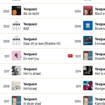
Yevgueni
Yevgu
2020
2004
Als ze lacht
Alsof 
Yevgueni
Yevgu
2022
2009
Blijf
Bovena
Yevgueni
Yevgu
2009
2009
Daar zit je dan (Robbie III)
Eenzaa
Yevgueni
Yevgu
2011
2021
En met jou
Gezelli
Yevgueni
Yevgu
2017
2014
Het is al laat
Het is 
Yevgueni
Yevgu
2009
2011
Hofstraat
Honge
Yevgueni
Yevgu
2017
2004
In deze stad
Kannib