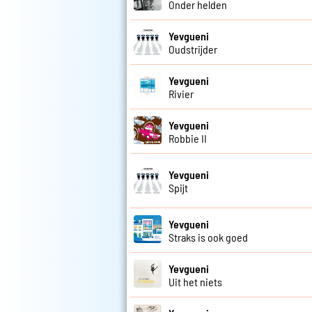
Onder helden
Yevgueni
Oudstrijder
Yevgueni
Rivier
Yevgueni
Robbie II
Yevgueni
Spijt
Yevgueni
Straks is ook goed
Yevgueni
Uit het niets