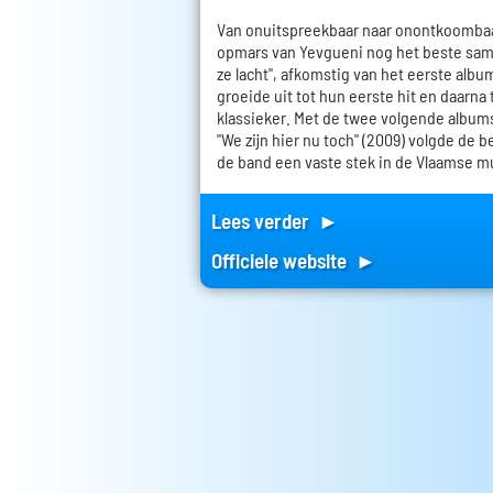
Van onuitspreekbaar naar onontkoombaa
opmars van Yevgueni nog het beste same
ze lacht", afkomstig van het eerste albu
groeide uit tot hun eerste hit en daarna
klassieker. Met de twee volgende albums
"We zijn hier nu toch" (2009) volgde de 
de band een vaste stek in de Vlaamse m
Lees verder ►
Officiele website ►