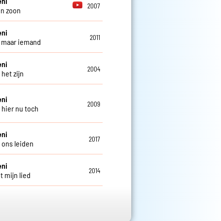
eni
2007
en zoon
eni
2011
 maar iemand
eni
2004
 het zijn
eni
2009
 hier nu toch
eni
2017
l ons leiden
eni
2014
gt mijn lied