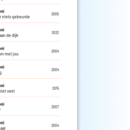
eni
2005
er niets gebeurde
eni
2022
an de dijk
eni
2004
m met jou
eni
2004
g
eni
2015
niet veel
eni
2007
r
eni
2004
aal