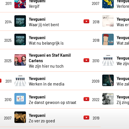
Yevgueni
Yevgu
2011
2007
Vergif
Verlor
Yevgueni
Yevgu
2014
2018
Waar jij niet bent
Was er
Yevgueni
Yevgu
2025
2018
Wat nu belangrijk is
Wat zal
Yevgueni en Stef Kamil
Yevgu
Carlens
2025
2010
We zijn
We zijn hier nu toch
Yevgueni
Yevgu
2011
2009
Werken in de media
Wie za
Yevgueni
Yevgu
2010
2022
Ze danst gewoon op straat
Zij zin
Yevgueni
2007
2019
Zo ver zo goed