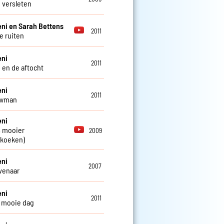
 versleten
ni en Sarah Bettens
2011
e ruiten
eni
2011
 en de aftocht
eni
2011
wman
eni
 mooier
2009
ekoeken)
eni
2007
ovenaar
eni
2011
e mooie dag