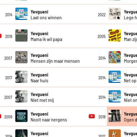
Yevgueni
Yevgu
2014
2022
Laat ons winnen
Lege 
Yevgueni
Yevgu
2019
2005
Mama ik wil papa
Man zij
Yevgueni
Yevgu
2007
2014
Mensen zijn maar mensen
Morgen
Yevgueni
Yevgu
2017
2014
Naar huis
Net op 
Yevgueni
Yevgu
2007
2014
Niet met mij
Niet o
Yevgueni
Yevgu
2009
2018
Nooit naar nergens
Ogen d
Yevgueni
Yevgu
2014
2017