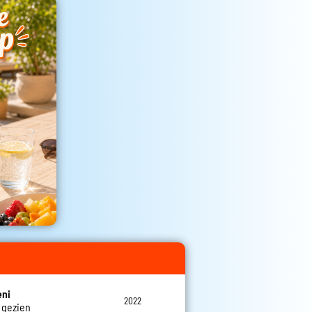
eni
2022
l gezien