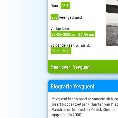
Duurt
03:11
208
keer gedraaid
Vorige keer:
28-06-2026 om 23:44 uur
Volgende keer
:
(schatting)
15-09-2026
Meer over:
Yevgueni
Biografie Yevgueni
Yevgueni is een band bestaande uit Klaas
Geert Noppe (toetsen), Maarten van Mieg
Vanstraelen (drums) en Patrick Steenaert
opgericht in 2000.