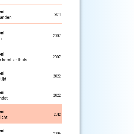
eni
2011
handen
eni
2007
n
eni
2007
 komt ze thuis
eni
2022
tijd
eni
2022
mdat
eni
2012
icht
eni
2005