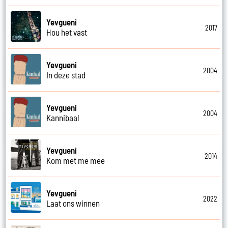
Yevgueni
2017
Hou het vast
Yevgueni
2004
In deze stad
Yevgueni
2004
Kannibaal
Yevgueni
2014
Kom met me mee
Yevgueni
2022
Laat ons winnen