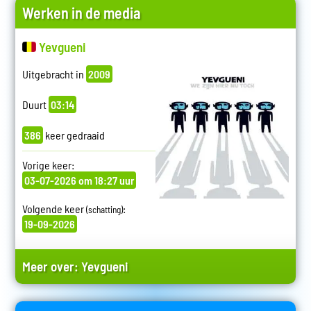
Werken in de media
Yevgueni
Uitgebracht in
2009
Duurt
03:14
386
keer gedraaid
Vorige keer:
03-07-2026 om 18:27 uur
Volgende keer
:
(schatting)
19-09-2026
Meer over:
Yevgueni