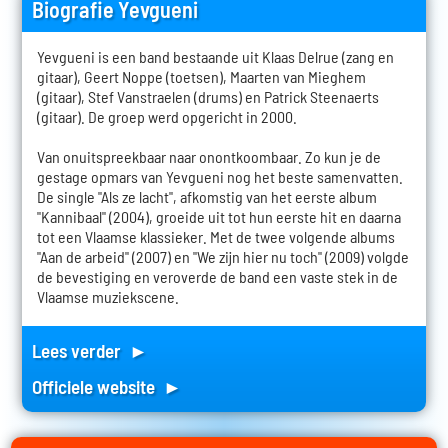
Biografie Yevgueni
Yevgueni is een band bestaande uit Klaas Delrue (zang en
gitaar), Geert Noppe (toetsen), Maarten van Mieghem
(gitaar), Stef Vanstraelen (drums) en Patrick Steenaerts
(gitaar). De groep werd opgericht in 2000.
Van onuitspreekbaar naar onontkoombaar. Zo kun je de
gestage opmars van Yevgueni nog het beste samenvatten.
De single "Als ze lacht", afkomstig van het eerste album
"Kannibaal" (2004), groeide uit tot hun eerste hit en daarna
tot een Vlaamse klassieker. Met de twee volgende albums
"Aan de arbeid" (2007) en "We zijn hier nu toch" (2009) volgde
de bevestiging en veroverde de band een vaste stek in de
Vlaamse muziekscene.
Lees verder ►
Officiele website ►