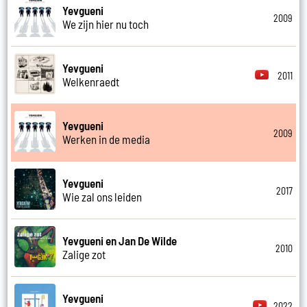
Yevgueni
2009
We zijn hier nu toch
Yevgueni
2011
Welkenraedt
Yevgueni
2009
Werken in de media
Yevgueni
2017
Wie zal ons leiden
Yevgueni en Jan De Wilde
2010
Zalige zot
Yevgueni
2022