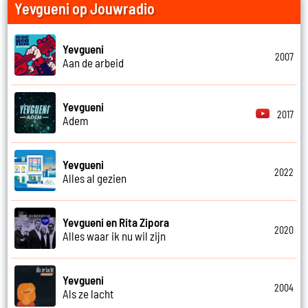
Yevgueni op Jouwradio
Yevgueni
2007
Aan de arbeid
Yevgueni
2017
Adem
Yevgueni
2022
Alles al gezien
Yevgueni en Rita Zipora
2020
Alles waar ik nu wil zijn
Yevgueni
2004
Als ze lacht