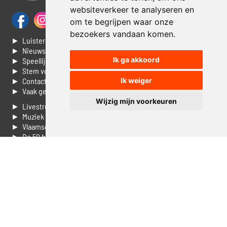
websiteverkeer te analyseren en
om te begrijpen waar onze
bezoekers vandaan komen.
► Luisteren naar Jouwradio
► Nieuws
Ik ga akkoord
► Speellijst
► Stem voor de Dag top 3
► Contacteer ons
Ik weiger
► Vaak gestelde vragen
Wijzig mijn voorkeuren
► Livestream informatie
► Muziek opzoeken
► Vlaamse 100 Aller tijden
► De 50 beste van...
► Adverteren op Jouwradio
► Cookie voorkeuren wijzigen
► Privacyinformatie
Luister nu naar Jouwradio! De beste Nederlandstalige muziek
uit de lage landen hoor je hier al 20 jaar. In digitale kwaliteit op je
laptop, tablet of smartphone.