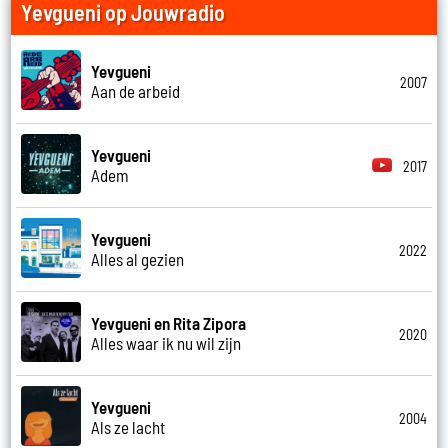
Yevgueni op Jouwradio
Yevgueni
2007
Aan de arbeid
Yevgueni
2017
Adem
Yevgueni
2022
Alles al gezien
Yevgueni en Rita Zipora
2020
Alles waar ik nu wil zijn
Yevgueni
2004
Als ze lacht