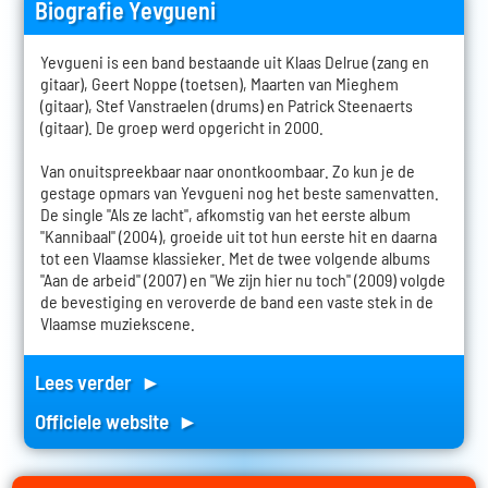
Biografie Yevgueni
Yevgueni is een band bestaande uit Klaas Delrue (zang en
gitaar), Geert Noppe (toetsen), Maarten van Mieghem
(gitaar), Stef Vanstraelen (drums) en Patrick Steenaerts
(gitaar). De groep werd opgericht in 2000.
Van onuitspreekbaar naar onontkoombaar. Zo kun je de
gestage opmars van Yevgueni nog het beste samenvatten.
De single "Als ze lacht", afkomstig van het eerste album
"Kannibaal" (2004), groeide uit tot hun eerste hit en daarna
tot een Vlaamse klassieker. Met de twee volgende albums
"Aan de arbeid" (2007) en "We zijn hier nu toch" (2009) volgde
de bevestiging en veroverde de band een vaste stek in de
Vlaamse muziekscene.
Lees verder ►
Officiele website ►