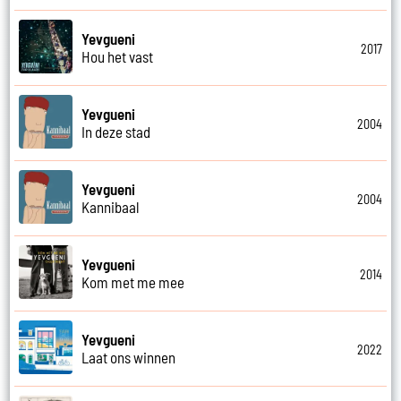
Yevgueni
2017
Hou het vast
Yevgueni
2004
In deze stad
Yevgueni
2004
Kannibaal
Yevgueni
2014
Kom met me mee
Yevgueni
2022
Laat ons winnen