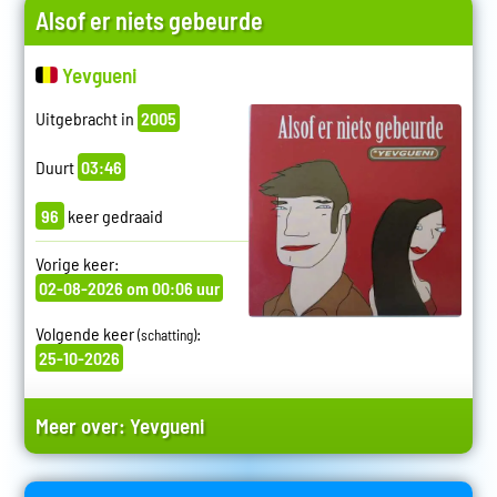
Alsof er niets gebeurde
Yevgueni
Uitgebracht in
2005
Duurt
03:46
96
keer gedraaid
Vorige keer:
02-08-2026 om 00:06 uur
Volgende keer
:
(schatting)
25-10-2026
Meer over:
Yevgueni