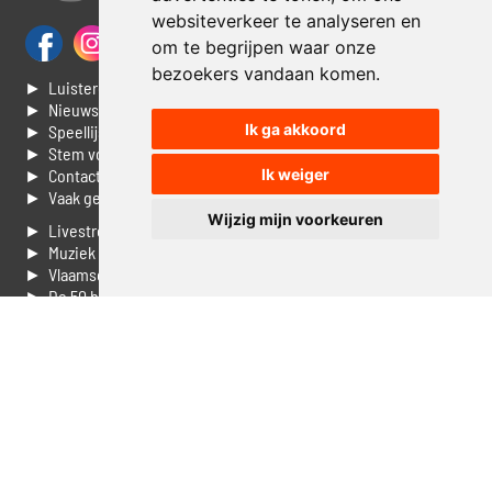
websiteverkeer te analyseren en
om te begrijpen waar onze
bezoekers vandaan komen.
► Luisteren naar Jouwradio
► Nieuws
Ik ga akkoord
► Speellijst
► Stem voor de Dag top 3
► Contacteer ons
Ik weiger
► Vaak gestelde vragen
Wijzig mijn voorkeuren
► Livestream informatie
► Muziek opzoeken
► Vlaamse 100 Aller tijden
► De 50 beste van...
► Adverteren op Jouwradio
► Cookie voorkeuren wijzigen
► Privacyinformatie
Luister nu naar Jouwradio! De beste Nederlandstalige muziek
uit de lage landen hoor je hier al 20 jaar. In digitale kwaliteit op je
laptop, tablet of smartphone.