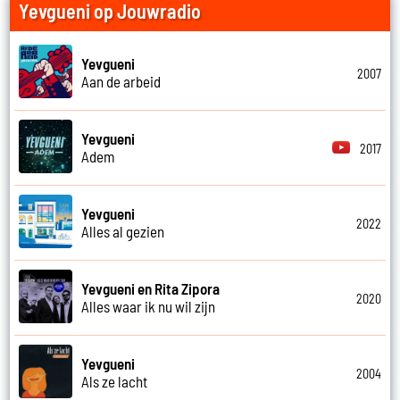
Yevgueni op Jouwradio
Yevgueni
2007
Aan de arbeid
Yevgueni
2017
Adem
Yevgueni
2022
Alles al gezien
Yevgueni en Rita Zipora
2020
Alles waar ik nu wil zijn
Yevgueni
2004
Als ze lacht