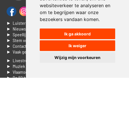
websiteverkeer te analyseren en
om te begrijpen waar onze
bezoekers vandaan komen.
► Luisteren naar Jouwradio
► Nieuws
Ik ga akkoord
► Speellijst
► Stem voor de Dag top 3
► Contacteer ons
Ik weiger
► Vaak gestelde vragen
Wijzig mijn voorkeuren
► Livestream informatie
► Muziek opzoeken
► Vlaamse 100 Aller tijden
► De 50 beste van...
► Adverteren op Jouwradio
► Cookie voorkeuren wijzigen
► Privacyinformatie
Luister nu naar Jouwradio! De beste Nederlandstalige muziek
uit de lage landen hoor je hier al 20 jaar. In digitale kwaliteit op je
laptop, tablet of smartphone.