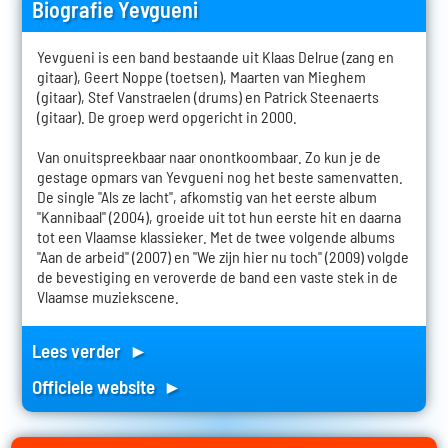
Biografie Yevgueni
Yevgueni is een band bestaande uit Klaas Delrue (zang en
gitaar), Geert Noppe (toetsen), Maarten van Mieghem
(gitaar), Stef Vanstraelen (drums) en Patrick Steenaerts
(gitaar). De groep werd opgericht in 2000.
Van onuitspreekbaar naar onontkoombaar. Zo kun je de
gestage opmars van Yevgueni nog het beste samenvatten.
De single "Als ze lacht", afkomstig van het eerste album
"Kannibaal" (2004), groeide uit tot hun eerste hit en daarna
tot een Vlaamse klassieker. Met de twee volgende albums
"Aan de arbeid" (2007) en "We zijn hier nu toch" (2009) volgde
de bevestiging en veroverde de band een vaste stek in de
Vlaamse muziekscene.
Lees verder ►
Officiele website ►