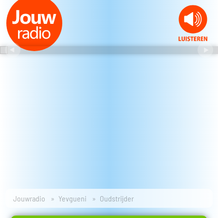
Jouwradio
Yevgueni
Oudstrijder