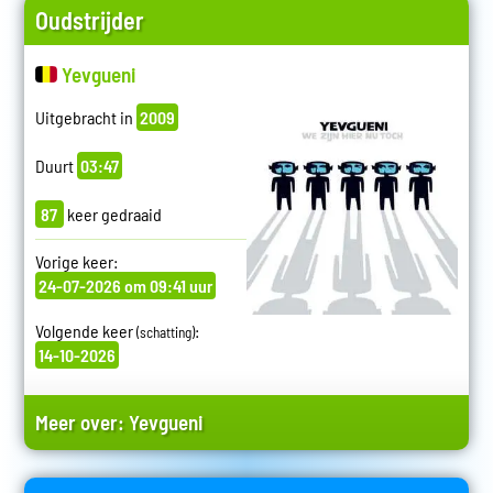
Oudstrijder
Yevgueni
Uitgebracht in
2009
Duurt
03:47
87
keer gedraaid
Vorige keer:
24-07-2026 om 09:41 uur
Volgende keer
:
(schatting)
14-10-2026
Meer over:
Yevgueni