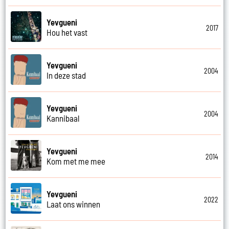
Yevgueni
2017
Hou het vast
Yevgueni
2004
In deze stad
Yevgueni
2004
Kannibaal
Yevgueni
2014
Kom met me mee
Yevgueni
2022
Laat ons winnen