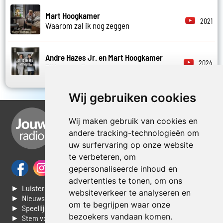
Mart Hoogkamer
2021
Waarom zal ik nog zeggen
Andre Hazes Jr. en Mart Hoogkamer
2024
Zij is van mij
Wij gebruiken cookies
Wij maken gebruik van cookies en
andere tracking-technologieën om
uw surfervaring op onze website
te verbeteren, om
gepersonaliseerde inhoud en
advertenties te tonen, om ons
► Luisteren naar Jouwradio
websiteverkeer te analyseren en
► Nieuws
om te begrijpen waar onze
► Speellijst
bezoekers vandaan komen.
► Stem voor de Dag top 3