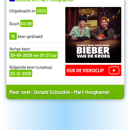
Uitgebracht in
2022
Duurt
03:06
15
keer gedraaid
Vorige keer:
20-05-2026 om 07:27 uur
Volgende keer
:
(schatting)
22-12-2026
Meer over:
Donald Scloszkie
•
Mart Hoogkamer