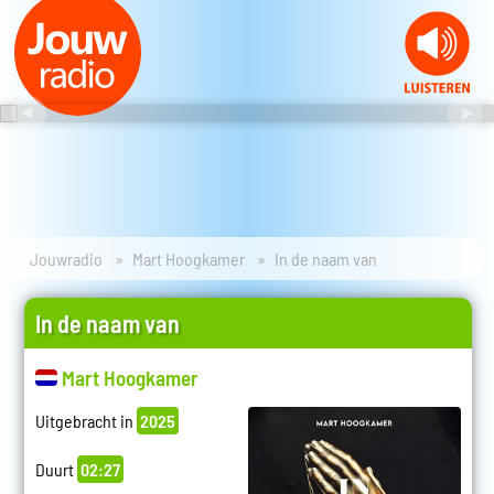
Jouwradio
Mart Hoogkamer
In de naam van
In de naam van
Mart Hoogkamer
Uitgebracht in
2025
Duurt
02:27