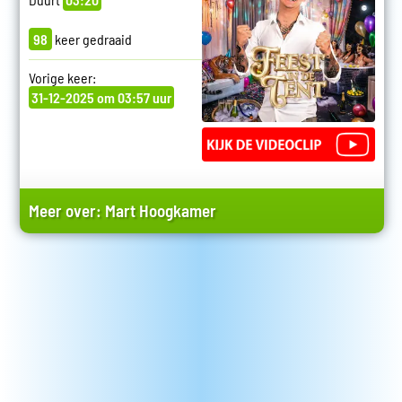
98
keer gedraaid
Vorige keer:
31-12-2025 om 03:57 uur
Meer over:
Mart Hoogkamer