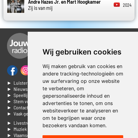
Andre Hazes Jr. en Mart Hoogkamer
2024
Zij is van mij
Wij gebruiken cookies
Wij maken gebruik van cookies en
andere tracking-technologieën om
uw surfervaring op onze website
► Luisteren naar Jouwradio
te verbeteren, om
► Nieuws
► Speellijst
gepersonaliseerde inhoud en
► Stem voor de Dag top 3
advertenties te tonen, om ons
► Contacteer ons
websiteverkeer te analyseren en
► Vaak gestelde vragen
om te begrijpen waar onze
► Livestream informatie
bezoekers vandaan komen.
► Muziek opzoeken
► Vlaamse 100 Aller tijden