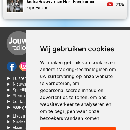
Andre Hazes Jr. en Mart Hoogkamer
2024
Zij is van mij
Wij gebruiken cookies
Wij maken gebruik van cookies en
andere tracking-technologieën om
uw surfervaring op onze website
► Luisteren naar Jouwradio
te verbeteren, om
► Nieuws
► Speellijst
gepersonaliseerde inhoud en
► Stem voor de Dag top 3
advertenties te tonen, om ons
► Contacteer ons
websiteverkeer te analyseren en
► Vaak gestelde vragen
om te begrijpen waar onze
► Livestream informatie
bezoekers vandaan komen.
► Muziek opzoeken
► Vlaamse 100 Aller tijden