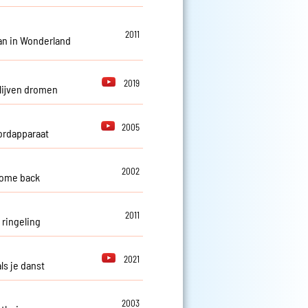
2011
kan in Wonderland
2019
blijven dromen
2005
rdapparaat
2002
come back
2011
 ringeling
2021
ls je danst
2003