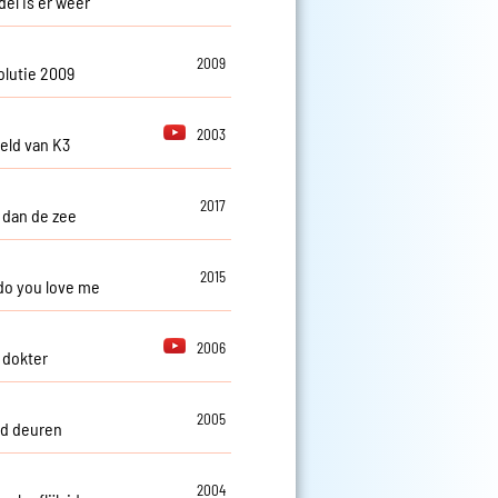
del is er weer
2009
olutie 2009
2003
eld van K3
2017
 dan de zee
2015
do you love me
2006
 dokter
2005
d deuren
2004