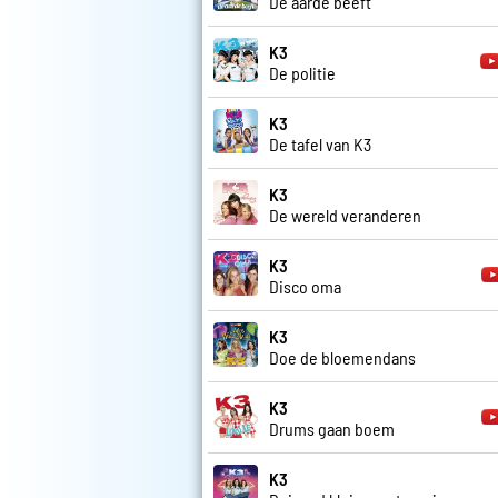
De aarde beeft
K3
De politie
K3
De tafel van K3
K3
De wereld veranderen
K3
Disco oma
K3
Doe de bloemendans
K3
Drums gaan boem
K3