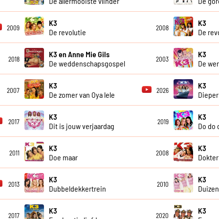
De allermooiste vlinder
De gor
K3
K3
2009
2008
De revolutie
De rev
K3 en Anne Mie Gils
K3
2018
2003
De weddenschapsgospel
De wer
K3
K3
2007
2026
De zomer van Oya lele
Dieper
K3
K3
2017
2019
Dit is jouw verjaardag
Do do 
K3
K3
2011
2008
Doe maar
Dokter
K3
K3
2013
2010
Dubbeldekkertrein
Duizen
K3
K3
2017
2020