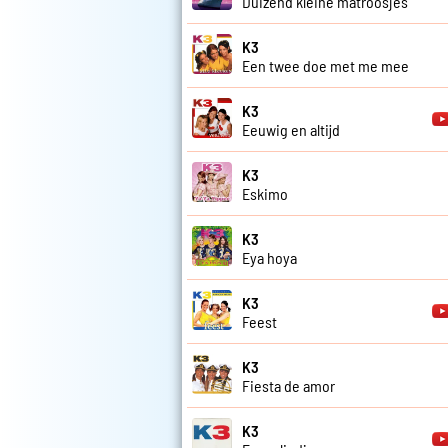
Duizend kleine matroosjes
K3
Een twee doe met me mee
K3
Eeuwig en altijd
K3
Eskimo
K3
Eya hoya
K3
Feest
K3
Fiesta de amor
K3