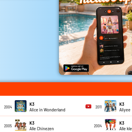
K3
K3
2004
2011
Alice in Wonderland
Aliyee
K3
K3
2005
2004
Alle Chinezen
Alle kl