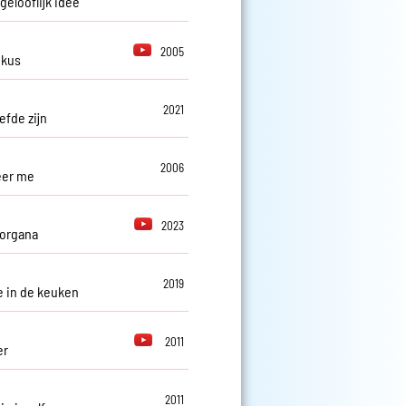
gelooflijk idee
2005
 kus
2021
iefde zijn
2006
eer me
2023
organa
2019
e in de keuken
2011
er
2011