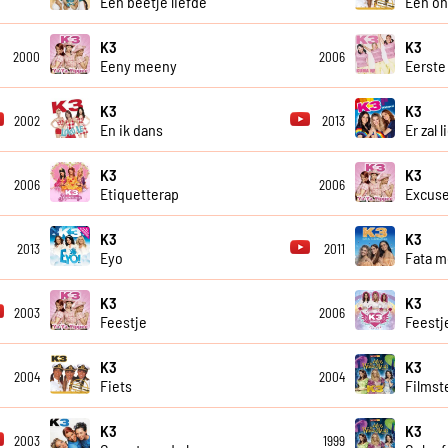
Een beetje liefde
Een on
K3
K3
2000
2006
Eeny meeny
Eerste
K3
K3
2002
2013
En ik dans
Er zal l
K3
K3
2006
2006
Etiquetterap
Excus
K3
K3
2013
2011
Eyo
Fata m
K3
K3
2003
2006
Feestje
Feestj
K3
K3
2004
2004
Fiets
Filmst
K3
K3
2003
1999