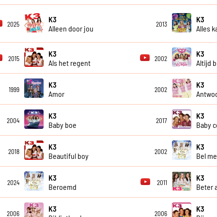
K3
K3
2025
2013
Alleen door jou
Alles 
K3
K3
2015
2002
Als het regent
Altijd 
K3
K3
1999
2002
Amor
Antwoo
K3
K3
2004
2017
Baby boe
Baby 
K3
K3
2018
2002
Beautiful boy
Bel me
K3
K3
2024
2011
Beroemd
Beter a
K3
K3
2006
2006