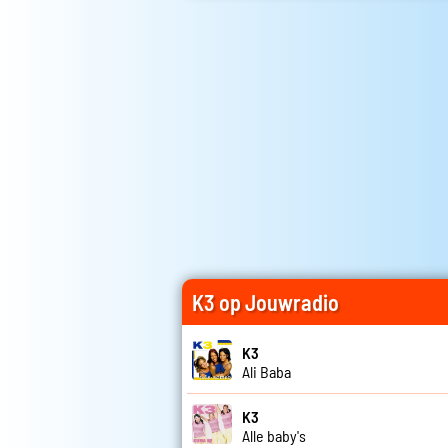
K3 op Jouwradio
K3
Ali Baba
K3
Alle baby's