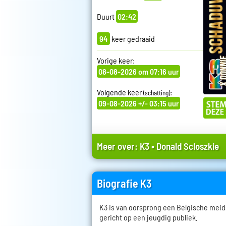
Duurt
02:42
94
keer gedraaid
Vorige keer:
08-08-2026 om 07:16 uur
Volgende keer
:
(schatting)
09-08-2026 +/- 03:15 uur
Meer over:
K3
•
Donald Scloszkie
Biografie K3
K3 is van oorsprong een Belgische mei
gericht op een jeugdig publiek.