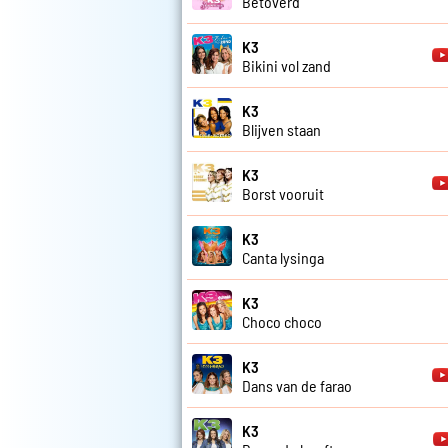
Betoverd
K3
Bikini vol zand
K3
Blijven staan
K3
Borst vooruit
K3
Canta lysinga
K3
Choco choco
K3
Dans van de farao
K3