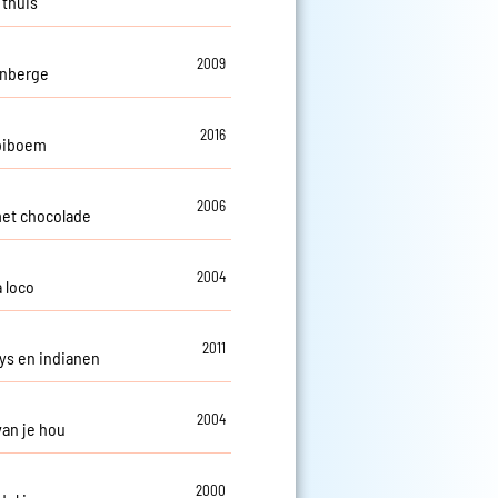
 thuis
2009
enberge
2016
iboem
2006
et chocolade
2004
 loco
2011
s en indianen
2004
van je hou
2000