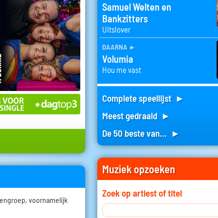
Samuel Welten en
Bankzitters
Uitslover
daarna
►
Volumia
Hou me vast
Complete speellijst ►
Meest gedraaid ►
De 50 beste van... ►
Muziek opzoeken
Zoek op artiest of titel
dengroep, voornamelijk