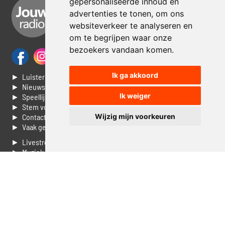
gepersonaliseerde inhoud en
advertenties te tonen, om ons
websiteverkeer te analyseren en
om te begrijpen waar onze
bezoekers vandaan komen.
Ik ga akkoord
► Luisteren naar Jouwradio
► Nieuws
Ik weiger
► Speellijst
► Stem voor de Dag top 3
Wijzig mijn voorkeuren
► Contacteer ons
► Vaak gestelde vragen
► Livestream informatie
► Muziek opzoeken
► Vlaamse 100 Aller tijden
► De 50 beste van...
► Adverteren op Jouwradio
► Cookie voorkeuren wijzigen
► Privacyinformatie
Luister nu naar Jouwradio! De beste Nederlandstalige muziek