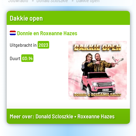
Jouwradio
Donald Scloszkie
Dakkie open
Dakkie open
Donnie en Roxeanne Hazes
Uitgebracht in
2023
Duurt
03:14
Meer over:
Donald Scloszkie
•
Roxeanne Hazes