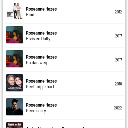
Roxeanne Hazes
2012
Eind
Roxeanne Hazes
2017
Elvis en Dolly
Roxeanne Hazes
2017
Ga dan weg
Roxeanne Hazes
2010
Geef mij je hart
Roxeanne Hazes
2022
Geen sorry