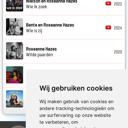
Nielson en Roxeanne Hazes
2022
Wie ik zoek
Bente en Roxeanne Hazes
2024
Wie is zij
Roxeanne Hazes
2020
Wilde paarden
Roxeanne Hazes en Paul Sinha
2017
Zo goed
Wij gebruiken cookies
Andre Hazes Jr. en Roxeanne Hazes
2011
Wij maken gebruik van cookies en
Zomermedley
andere tracking-technologieën om
uw surfervaring op onze website
te verbeteren, om