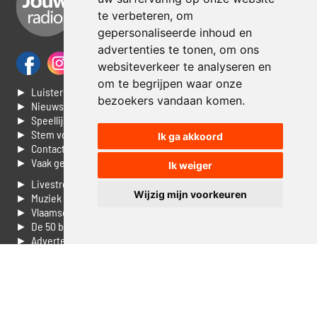
te verbeteren, om
gepersonaliseerde inhoud en
advertenties te tonen, om ons
websiteverkeer te analyseren en
om te begrijpen waar onze
► Luisteren naar Jouwradio
bezoekers vandaan komen.
► Nieuws
► Speellijst
► Stem voor de Dag top 3
Ik ga akkoord
► Contacteer ons
► Vaak gestelde vragen
Ik weiger
► Livestream informatie
Wijzig mijn voorkeuren
► Muziek opzoeken
► Vlaamse 100 Aller tijden
► De 50 beste van...
► Adverteren op Jouwradio
► Cookie voorkeuren wijzigen
► Privacyinformatie
Luister nu naar Jouwradio! De beste Nederlandstalige muziek
uit de lage landen hoor je hier al 20 jaar. In digitale kwaliteit op je