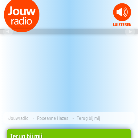
Jouwradio
Roxeanne Hazes
Terug bij mij
Terug bij mij