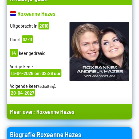
Roxeanne Hazes
Uitgebracht in
2010
Duurt
03:11
14
keer gedraaid
Vorige keer:
13-04-2026 om 02:26 uur
Volgende keer
:
(schatting)
20-04-2027
Meer over:
Roxeanne Hazes
Biografie Roxeanne Hazes