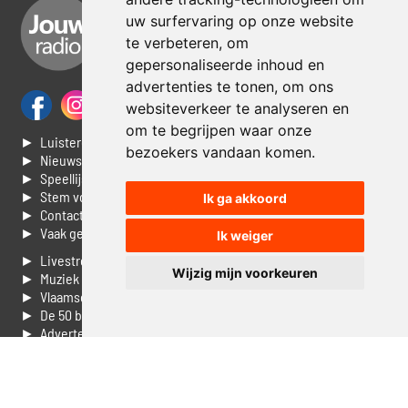
uw surfervaring op onze website
te verbeteren, om
gepersonaliseerde inhoud en
advertenties te tonen, om ons
websiteverkeer te analyseren en
om te begrijpen waar onze
► Luisteren naar Jouwradio
bezoekers vandaan komen.
► Nieuws
► Speellijst
► Stem voor de Dag top 3
Ik ga akkoord
► Contacteer ons
► Vaak gestelde vragen
Ik weiger
► Livestream informatie
Wijzig mijn voorkeuren
► Muziek opzoeken
► Vlaamse 100 Aller tijden
► De 50 beste van...
► Adverteren op Jouwradio
► Cookie voorkeuren wijzigen
► Privacyinformatie
Luister nu naar Jouwradio! De beste Nederlandstalige muziek