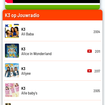
K3 op Jouwradio
K3
2004
Ali Baba
K3
2011
Alice in Wonderland
K3
2017
Aliyee
K3
2005
Alle baby's