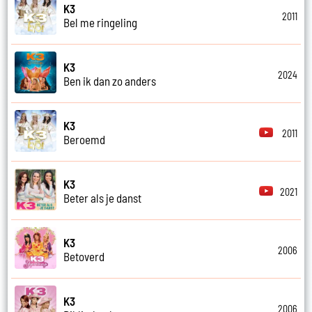
K3
2011
Bel me ringeling
K3
2024
Ben ik dan zo anders
K3
2011
Beroemd
K3
2021
Beter als je danst
K3
2006
Betoverd
K3
2006