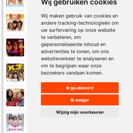
Wij gebruiken cookies
Je hebt een vriend
Wij maken gebruik van cookies en
K3
andere tracking-technologieën om
2007
Je mama ziet je graag
uw surfervaring op onze website
te verbeteren, om
gepersonaliseerde inhoud en
K3
2024
Jij bent
advertenties te tonen, om ons
websiteverkeer te analyseren en
om te begrijpen waar onze
K3
bezoekers vandaan komen.
2015
Jij bent de bom
Ik ga akkoord
K3
2019
Ik weiger
Jij bent mijn Gigi
Wijzig mijn voorkeuren
K3
2019
Jij bent mooi