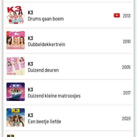
K3
2013
Drums gaan boem
K3
2010
Dubbeldekkertrein
K3
2005
Duizend deuren
K3
2017
Duizend kleine matroosjes
K3
2020
Een beetje liefde