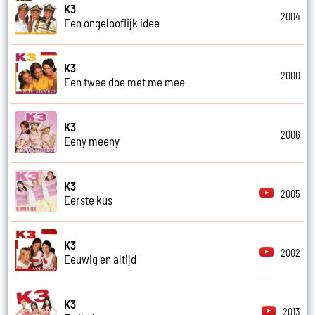
K3
2004
Een ongelooflijk idee
K3
2000
Een twee doe met me mee
K3
2006
Eeny meeny
K3
2005
Eerste kus
K3
2002
Eeuwig en altijd
K3
2013