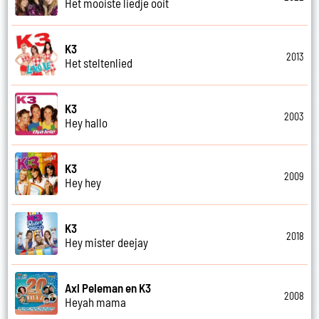
Het mooiste liedje ooit
K3
2013
Het steltenlied
K3
2003
Hey hallo
K3
2009
Hey hey
K3
2018
Hey mister deejay
Axl Peleman en K3
2008
Heyah mama