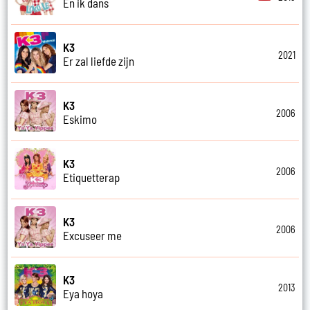
En ik dans
K3
2021
Er zal liefde zijn
K3
2006
Eskimo
K3
2006
Etiquetterap
K3
2006
Excuseer me
K3
2013
Eya hoya