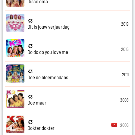
Disco oma
K3
2019
Dit is jouw verjaardag
K3
2015
Do do do you love me
K3
2011
Doe de bloemendans
K3
2008
Doe maar
K3
2006
Dokter dokter