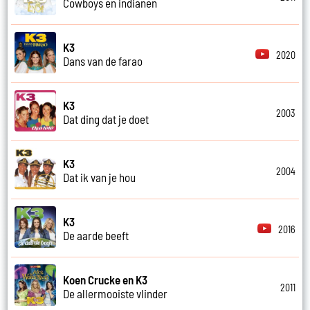
Cowboys en indianen
K3
2020
Dans van de farao
K3
2003
Dat ding dat je doet
K3
2004
Dat ik van je hou
K3
2016
De aarde beeft
Koen Crucke en K3
2011
De allermooiste vlinder