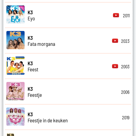
K3
2011
Eyo
K3
2023
Fata morgana
K3
2003
Feest
K3
2006
Feestje
K3
2019
Feestje in de keuken