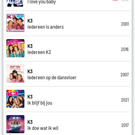
I love you baby
K3
2001
Iedereen is anders
K3
2016
Iedereen K3
K3
2007
Iedereen op de dansvloer
K3
2021
Ik blijf bij jou
K3
2017
Ik doe wat ik wil