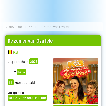
Jouwradio
K3
De zomer van Oya lele
De zomer van Oya lele
K3
Uitgebracht in
2026
Duurt
03:14
66
keer gedraaid
Vorige keer:
08-08-2026 om 04:10 uur