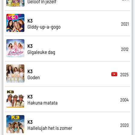
Geloof in jezelf
K3
2021
Giddy-up-a-gogo
K3
2012
Gigaleuke dag
K3
2025
Goden
K3
2004
Hakuna matata
K3
2020
Hallelujah het is zomer