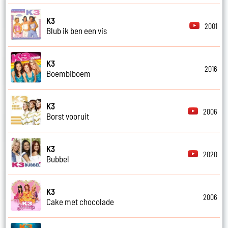
K3
2001
Blub ik ben een vis
K3
2016
Boembiboem
K3
2006
Borst vooruit
K3
2020
Bubbel
K3
2006
Cake met chocolade