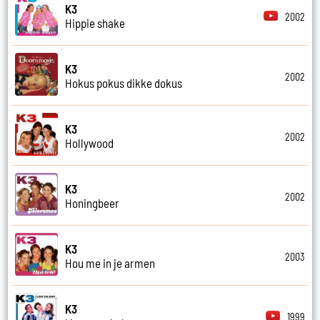
K3
2002
Hippie shake
K3
2002
Hokus pokus dikke dokus
K3
2002
Hollywood
K3
2002
Honingbeer
K3
2003
Hou me in je armen
K3
1999