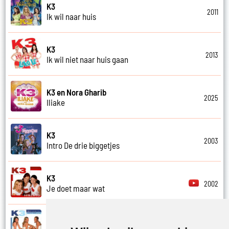
K3
2011
Ik wil naar huis
K3
2013
Ik wil niet naar huis gaan
K3 en Nora Gharib
2025
Iliake
K3
2003
Intro De drie biggetjes
K3
2002
Je doet maar wat
K3
2002