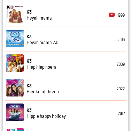
K3
1999
Heyah mama
K3
2019
Heyah mama 2.0
K3
2009
Hiep hiep hoera
K3
2022
Hier komt de zon
K3
2017
Hippie happy holiday