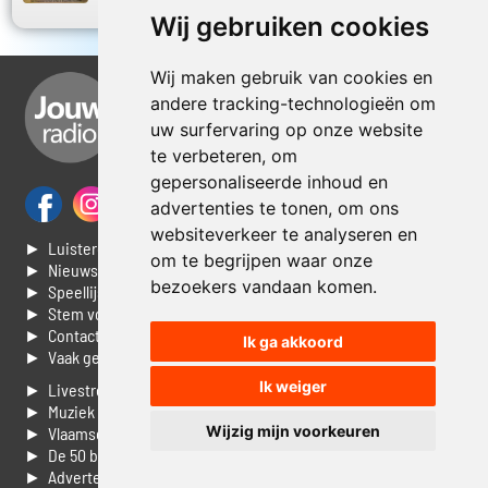
Wij gebruiken cookies
Wij maken gebruik van cookies en
andere tracking-technologieën om
uw surfervaring op onze website
te verbeteren, om
gepersonaliseerde inhoud en
advertenties te tonen, om ons
websiteverkeer te analyseren en
► Luisteren naar Jouwradio
om te begrijpen waar onze
► Nieuws
bezoekers vandaan komen.
► Speellijst
► Stem voor de Dag top 3
► Contacteer ons
Ik ga akkoord
► Vaak gestelde vragen
Ik weiger
► Livestream informatie
► Muziek opzoeken
Wijzig mijn voorkeuren
► Vlaamse 100 Aller tijden
► De 50 beste van...
► Adverteren op Jouwradio