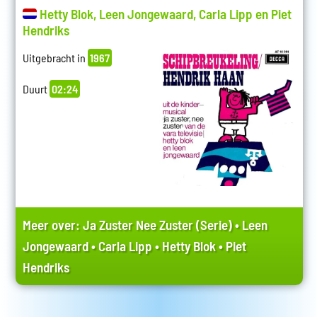
Hetty Blok, Leen Jongewaard, Carla Lipp en Piet
Hendriks
Uitgebracht in
1967
Duurt
02:24
Meer over:
Ja Zuster Nee Zuster (Serie)
•
Leen
Jongewaard
•
Carla Lipp
•
Hetty Blok
•
Piet
Hendriks