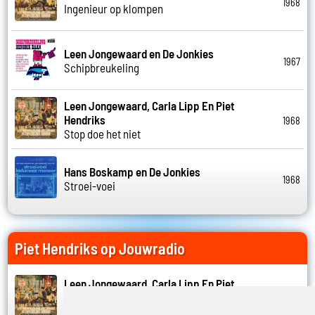
1968
Ingenieur op klompen
Leen Jongewaard en De Jonkies
1967
Schipbreukeling
Leen Jongewaard, Carla Lipp En Piet
Hendriks
1968
Stop doe het niet
Hans Boskamp en De Jonkies
1968
Stroei-voei
Piet Hendriks op Jouwradio
Leen Jongewaard, Carla Lipp En Piet
Hendriks
1968
Stop doe het niet