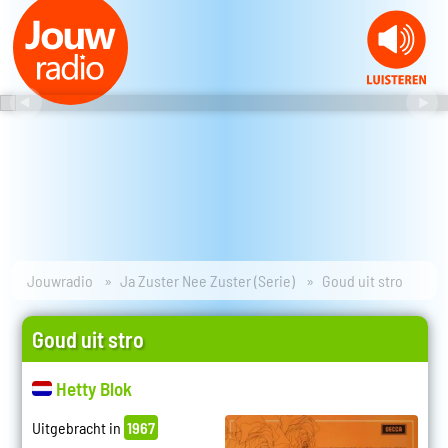
Jouwradio
Ja Zuster Nee Zuster (Serie)
Goud uit stro
Goud uit stro
Hetty Blok
Uitgebracht in
1967