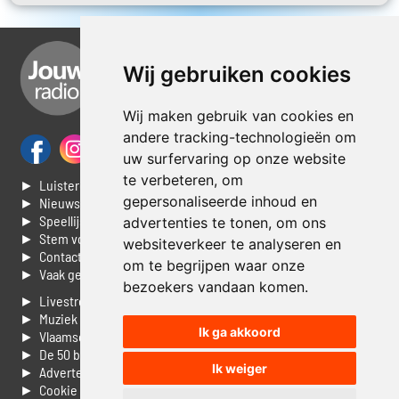
Wij gebruiken cookies
Wij maken gebruik van cookies en
andere tracking-technologieën om
uw surfervaring op onze website
te verbeteren, om
► Luisteren naar Jouwradio
gepersonaliseerde inhoud en
► Nieuws
► Speellijst
advertenties te tonen, om ons
► Stem voor de Dag top 3
websiteverkeer te analyseren en
► Contacteer ons
om te begrijpen waar onze
► Vaak gestelde vragen
bezoekers vandaan komen.
► Livestream informatie
► Muziek opzoeken
Ik ga akkoord
► Vlaamse 100 Aller tijden
► De 50 beste van...
Ik weiger
► Adverteren op Jouwradio
► Cookie voorkeuren wijzigen