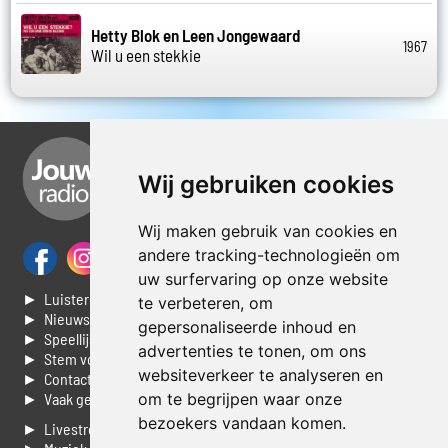
Hetty Blok en Leen Jongewaard
1967
Wil u een stekkie
Wij gebruiken cookies
Wij maken gebruik van cookies en
andere tracking-technologieën om
uw surfervaring op onze website
► Luisteren naar Jouwradio
te verbeteren, om
► Nieuws
gepersonaliseerde inhoud en
► Speellijst
advertenties te tonen, om ons
► Stem voor de Dag top 3
websiteverkeer te analyseren en
► Contacteer ons
► Vaak gestelde vragen
om te begrijpen waar onze
bezoekers vandaan komen.
► Livestream informatie