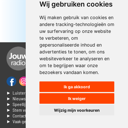
Wij gebruiken cookies
Wij maken gebruik van cookies en
andere tracking-technologieën om
uw surfervaring op onze website
te verbeteren, om
gepersonaliseerde inhoud en
advertenties te tonen, om ons
websiteverkeer te analyseren en
om te begrijpen waar onze
bezoekers vandaan komen.
Ik ga akkoord
► Luisteren naar Jouwradio
► Nieuws
Ik weiger
► Speellijst
► Stem voor de Dag top 3
Wijzig mijn voorkeuren
► Contacteer ons
► Vaak gestelde vragen