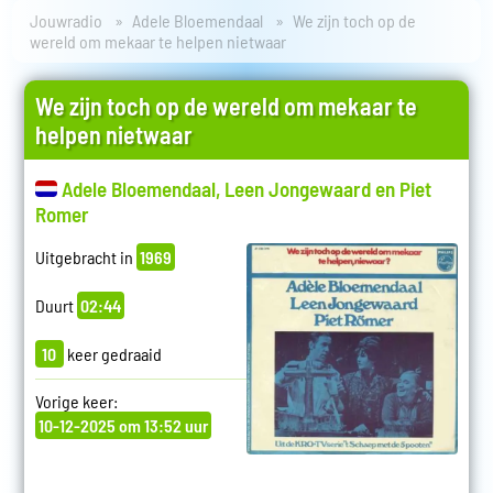
Jouwradio
Adele Bloemendaal
We zijn toch op de
wereld om mekaar te helpen nietwaar
We zijn toch op de wereld om mekaar te
helpen nietwaar
Adele Bloemendaal, Leen Jongewaard en Piet
Romer
Uitgebracht in
1969
Duurt
02:44
10
keer gedraaid
Vorige keer:
10-12-2025 om 13:52 uur