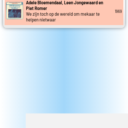
Adele Bloemendaal, Leen Jongewaard en
Piet Romer
1969
We zijn toch op de wereld om mekaar te
helpen nietwaar