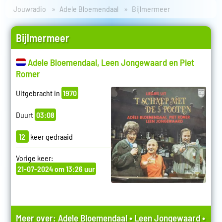
Jouwradio
Adele Bloemendaal
Bijlmermeer
Bijlmermeer
Adele Bloemendaal, Leen Jongewaard en Piet
Romer
Uitgebracht in
1970
Duurt
03:08
12
keer gedraaid
Vorige keer:
21-07-2024 om 13:26 uur
Meer over:
Adele Bloemendaal
•
Leen Jongewaard
•