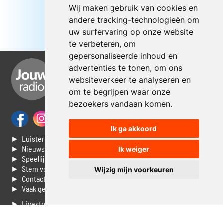
Wij maken gebruik van cookies en
andere tracking-technologieën om
uw surfervaring op onze website
te verbeteren, om
gepersonaliseerde inhoud en
advertenties te tonen, om ons
websiteverkeer te analyseren en
om te begrijpen waar onze
bezoekers vandaan komen.
Ik ga akkoord
► Luisteren naar Jouwradio
► Nieuws
Ik weiger
► Speellijst
► Stem voor de Dag top 3
Wijzig mijn voorkeuren
► Contacteer ons
► Vaak gestelde vragen
► Livestream informatie
► Muziek opzoeken